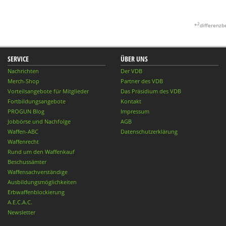
2
*
differenzb
SERVICE
ÜBER UNS
Nachrichten
Der VDB
Merch-Shop
Partner des VDB
Vorteilsangebote für Mitglieder
Das Präsidium des VDB
Fortbildungsangebote
Kontakt
PROGUN Blog
Impressum
Jobbörse und Nachfolge
AGB
Waffen-ABC
Datenschutzerklärung
Waffenrecht
Rund um den Waffenkauf
Beschussämter
Waffensachverständige
Ausbildungsmöglichkeiten
Erbwaffenblockierung
A.E.C.A.C.
Newsletter