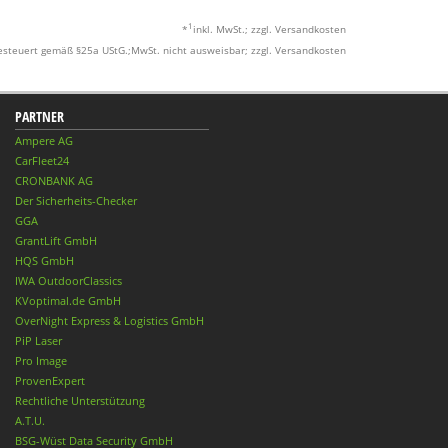
1
*
inkl. MwSt.; zzgl. Versandkosten
esteuert gemäß §25a UStG.;MwSt. nicht ausweisbar; zzgl. Versandkosten
PARTNER
Ampere AG
CarFleet24
CRONBANK AG
Der Sicherheits-Checker
GGA
GrantLift GmbH
HQS GmbH
IWA OutdoorClassics
KVoptimal.de GmbH
OverNight Express & Logistics GmbH
PiP Laser
Pro Image
ProvenExpert
Rechtliche Unterstützung
A.T.U.
BSG-Wüst Data Security GmbH