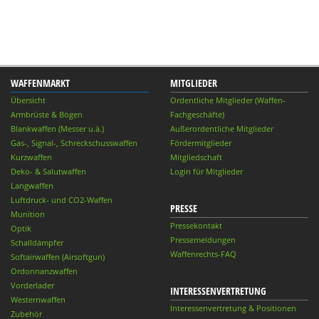
WAFFENMARKT
MITGLIEDER
Übersicht
Ordentliche Mitglieder (Waffen-
Armbrüste & Bögen
Fachgeschäfte)
Blankwaffen (Messer u.ä.)
Außerordentliche Mitglieder
Gas-, Signal-, Schreckschusswaffen
Fördermitglieder
Kurzwaffen
Mitgliedschaft
Deko- & Salutwaffen
Login für Mitglieder
Langwaffen
Luftdruck- und CO2-Waffen
PRESSE
Munition
Pressekontakt
Optik
Pressemeldungen
Schalldämpfer
Waffenrechts-FAQ
Softairwaffen (Airsoftgun)
Ordonnanzwaffen
Vorderlader
INTERESSENVERTRETUNG
Westernwaffen
Interessenvertretung & Positionen
Zubehör