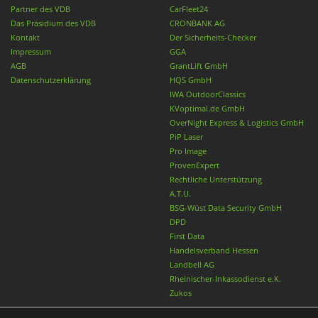
Partner des VDB
CarFleet24
Das Präsidium des VDB
CRONBANK AG
Kontakt
Der Sicherheits-Checker
Impressum
GGA
AGB
GrantLift GmbH
Datenschutzerklärung
HQS GmbH
IWA OutdoorClassics
KVoptimal.de GmbH
OverNight Express & Logistics GmbH
PiP Laser
Pro Image
ProvenExpert
Rechtliche Unterstützung
A.T.U.
BSG-Wüst Data Security GmbH
DPD
First Data
Handelsverband Hessen
Landbell AG
Rheinischer-Inkassodienst e.K.
Zukos