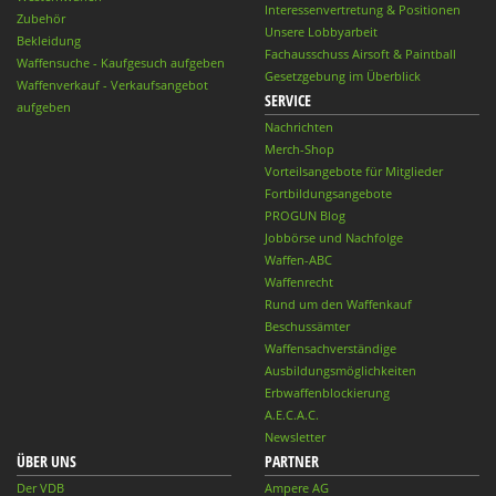
Interessenvertretung & Positionen
Zubehör
Unsere Lobbyarbeit
Bekleidung
Fachausschuss Airsoft & Paintball
Waffensuche - Kaufgesuch aufgeben
Gesetzgebung im Überblick
Waffenverkauf - Verkaufsangebot
SERVICE
aufgeben
Nachrichten
Merch-Shop
Vorteilsangebote für Mitglieder
Fortbildungsangebote
PROGUN Blog
Jobbörse und Nachfolge
Waffen-ABC
Waffenrecht
Rund um den Waffenkauf
Beschussämter
Waffensachverständige
Ausbildungsmöglichkeiten
Erbwaffenblockierung
A.E.C.A.C.
Newsletter
ÜBER UNS
PARTNER
Der VDB
Ampere AG