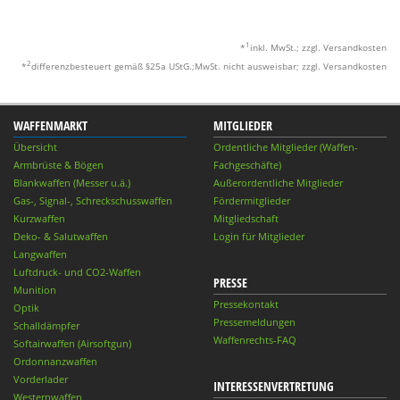
1
*
inkl. MwSt.; zzgl. Versandkosten
2
*
differenzbesteuert gemäß §25a UStG.;MwSt. nicht ausweisbar; zzgl. Versandkosten
WAFFENMARKT
MITGLIEDER
Übersicht
Ordentliche Mitglieder (Waffen-
Armbrüste & Bögen
Fachgeschäfte)
Blankwaffen (Messer u.ä.)
Außerordentliche Mitglieder
Gas-, Signal-, Schreckschusswaffen
Fördermitglieder
Kurzwaffen
Mitgliedschaft
Deko- & Salutwaffen
Login für Mitglieder
Langwaffen
Luftdruck- und CO2-Waffen
PRESSE
Munition
Pressekontakt
Optik
Pressemeldungen
Schalldämpfer
Waffenrechts-FAQ
Softairwaffen (Airsoftgun)
Ordonnanzwaffen
Vorderlader
INTERESSENVERTRETUNG
Westernwaffen