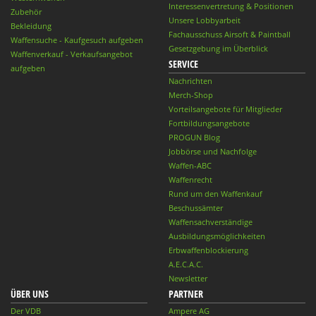
Interessenvertretung & Positionen
Zubehör
Unsere Lobbyarbeit
Bekleidung
Fachausschuss Airsoft & Paintball
Waffensuche - Kaufgesuch aufgeben
Gesetzgebung im Überblick
Waffenverkauf - Verkaufsangebot
SERVICE
aufgeben
Nachrichten
Merch-Shop
Vorteilsangebote für Mitglieder
Fortbildungsangebote
PROGUN Blog
Jobbörse und Nachfolge
Waffen-ABC
Waffenrecht
Rund um den Waffenkauf
Beschussämter
Waffensachverständige
Ausbildungsmöglichkeiten
Erbwaffenblockierung
A.E.C.A.C.
Newsletter
ÜBER UNS
PARTNER
Der VDB
Ampere AG