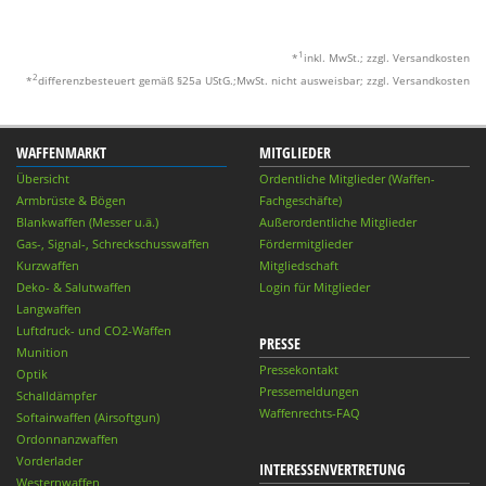
1
*
inkl. MwSt.; zzgl. Versandkosten
2
*
differenzbesteuert gemäß §25a UStG.;MwSt. nicht ausweisbar; zzgl. Versandkosten
WAFFENMARKT
MITGLIEDER
Übersicht
Ordentliche Mitglieder (Waffen-
Armbrüste & Bögen
Fachgeschäfte)
Blankwaffen (Messer u.ä.)
Außerordentliche Mitglieder
Gas-, Signal-, Schreckschusswaffen
Fördermitglieder
Kurzwaffen
Mitgliedschaft
Deko- & Salutwaffen
Login für Mitglieder
Langwaffen
Luftdruck- und CO2-Waffen
PRESSE
Munition
Pressekontakt
Optik
Pressemeldungen
Schalldämpfer
Waffenrechts-FAQ
Softairwaffen (Airsoftgun)
Ordonnanzwaffen
Vorderlader
INTERESSENVERTRETUNG
Westernwaffen