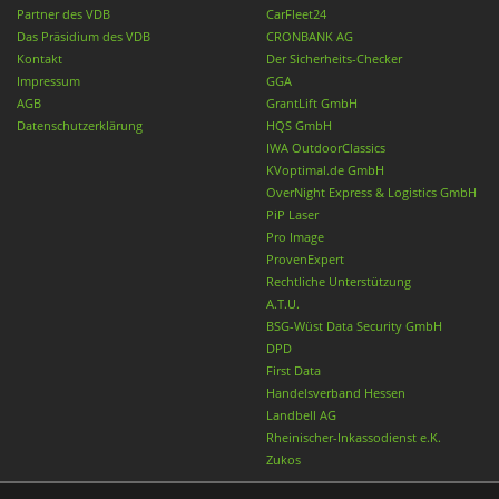
Partner des VDB
CarFleet24
Das Präsidium des VDB
CRONBANK AG
Kontakt
Der Sicherheits-Checker
Impressum
GGA
AGB
GrantLift GmbH
Datenschutzerklärung
HQS GmbH
IWA OutdoorClassics
KVoptimal.de GmbH
OverNight Express & Logistics GmbH
PiP Laser
Pro Image
ProvenExpert
Rechtliche Unterstützung
A.T.U.
BSG-Wüst Data Security GmbH
DPD
First Data
Handelsverband Hessen
Landbell AG
Rheinischer-Inkassodienst e.K.
Zukos