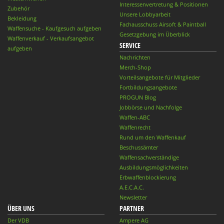
Interessenvertretung & Positionen
Zubehör
Unsere Lobbyarbeit
Bekleidung
Fachausschuss Airsoft & Paintball
Waffensuche - Kaufgesuch aufgeben
Gesetzgebung im Überblick
Waffenverkauf - Verkaufsangebot
SERVICE
aufgeben
Nachrichten
Merch-Shop
Vorteilsangebote für Mitglieder
Fortbildungsangebote
PROGUN Blog
Jobbörse und Nachfolge
Waffen-ABC
Waffenrecht
Rund um den Waffenkauf
Beschussämter
Waffensachverständige
Ausbildungsmöglichkeiten
Erbwaffenblockierung
A.E.C.A.C.
Newsletter
ÜBER UNS
PARTNER
Der VDB
Ampere AG