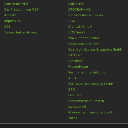
Partner des VDB
CarFleet24
Das Präsidium des VDB
CRONBANK AG
Kontakt
Der Sicherheits-Checker
Impressum
GGA
AGB
GrantLift GmbH
Datenschutzerklärung
HQS GmbH
IWA OutdoorClassics
KVoptimal.de GmbH
OverNight Express & Logistics GmbH
PiP Laser
Pro Image
ProvenExpert
Rechtliche Unterstützung
A.T.U.
BSG-Wüst Data Security GmbH
DPD
First Data
Handelsverband Hessen
Landbell AG
Rheinischer-Inkassodienst e.K.
Zukos