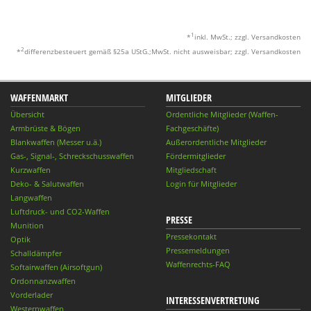
1
*
inkl. MwSt.; zzgl. Versandkosten
2
*
differenzbesteuert gemäß §25a UStG.;MwSt. nicht ausweisbar; zzgl. Versandkosten
WAFFENMARKT
MITGLIEDER
Übersicht
Ordentliche Mitglieder (Waffen-
Armbrüste & Bögen
Fachgeschäfte)
Blankwaffen (Messer u.ä.)
Außerordentliche Mitglieder
Gas-, Signal-, Schreckschusswaffen
Fördermitglieder
Kurzwaffen
Mitgliedschaft
Deko- & Salutwaffen
Login für Mitglieder
Langwaffen
Luftdruck- und CO2-Waffen
PRESSE
Munition
Pressekontakt
Optik
Pressemeldungen
Schalldämpfer
Waffenrechts-FAQ
Softairwaffen (Airsoftgun)
Ordonnanzwaffen
Vorderlader
INTERESSENVERTRETUNG
Westernwaffen