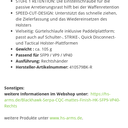
STUFE 1 RETENTION: Die Einstellschraube für die
passive Arretierungsrast hilft bei der Waffenretention
SPEED-CUT-DESIGN: Unterstützt das schnelle ziehen,
die Zielerfassung und das Wiedereinsetzen des
Holsters
Vielseitig: Gürtelschlaufe inklusive Paddelplattform;
passt auch auf Schulter-, STRIKE-, Quick Disconnect-
und Tactical Holster-Plattformen
Gewicht :
ca. 105 g
Passend für
SFP9 / VP9 / VP40
Ausführung:
Rechtshänder
Hersteller-Artikelnummer:
410579BK-R
Sonstiges:
weitere Informationen im Webshop unter:
https://hs-
arms.de/Blackhawk-Serpa-CQC-mattes-Finish-HK-SFP9-VP40-
Rechts
weitere Produkte unter
www.hs-arms.de
.