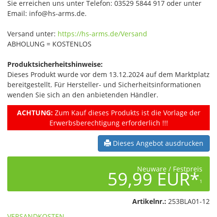
Sie erreichen uns unter Telefon: 03529 5844 917 oder unter
Email: info@hs-arms.de.
Versand unter:
https://hs-arms.de/Versand
ABHOLUNG = KOSTENLOS
Produktsicherheitshinweise:
Dieses Produkt wurde vor dem 13.12.2024 auf dem Marktplatz
bereitgestellt. Für Hersteller- und Sicherheitsinformationen
wenden Sie sich an den anbietenden Händler.
ACHTUNG:
Zum Kauf dieses Produkts ist die Vorlage der
Erwerbsberechtigung erforderlich !!!
Dieses Angebot ausdrucken
Neuware / Festpreis
59,99 EUR*
1
Artikelnr.:
253BLA01-12
VERSANDKOSTEN