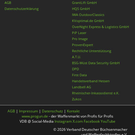
AGB
GrantLift GmbH
Datenschutzerklärung
HQS GmbH
IWA OutdoorClassics
KVoptimal.de GmbH
OverNight Express & Logistics GmbH
PiP Laser
Pro Image
ProvenExpert
Rechtliche Unterstützung
A.T.U.
BSG-Wüst Data Security GmbH
DPD
First Data
Handelsverband Hessen
Landbell AG
Rheinischer-Inkassodienst e.K.
Zukos
AGB
|
Impressum
|
Datenschutz
|
Kontakt
www.progun.de
- der Waffenmarkt von Profis für Profis
VDB @ Social-Media
Instagram
X.com
Facebook
YouTube
© 2026 Verband Deutscher Büchsenmacher
und Waffenfachhändler e.V.