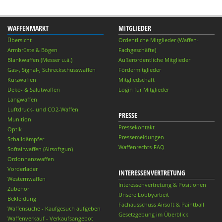
WAFFENMARKT
MITGLIEDER
Übersicht
Ordentliche Mitglieder (Waffen-
Armbrüste & Bögen
Fachgeschäfte)
Blankwaffen (Messer u.ä.)
Außerordentliche Mitglieder
Gas-, Signal-, Schreckschusswaffen
Fördermitglieder
Kurzwaffen
Mitgliedschaft
Deko- & Salutwaffen
Login für Mitglieder
Langwaffen
Luftdruck- und CO2-Waffen
PRESSE
Munition
Pressekontakt
Optik
Pressemeldungen
Schalldämpfer
Waffenrechts-FAQ
Softairwaffen (Airsoftgun)
Ordonnanzwaffen
Vorderlader
INTERESSENVERTRETUNG
Westernwaffen
Interessenvertretung & Positionen
Zubehör
Unsere Lobbyarbeit
Bekleidung
Fachausschuss Airsoft & Paintball
Waffensuche - Kaufgesuch aufgeben
Gesetzgebung im Überblick
Waffenverkauf - Verkaufsangebot