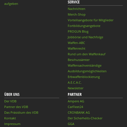
SERVICE
aufgeben
Nachrichten
Merch-Shop
Vorteilsangebote für Mitglieder
Fortbildungsangebote
PROGUN Blog
Jobbörse und Nachfolge
Waffen-ABC
Waffenrecht
Rund um den Waffenkauf
Beschussämter
Waffensachverständige
Ausbildungsmöglichkeiten
Erbwaffenblockierung
A.E.C.A.C.
Newsletter
ÜBER UNS
PARTNER
Der VDB
Ampere AG
Partner des VDB
CarFleet24
Das Präsidium des VDB
CRONBANK AG
Kontakt
Der Sicherheits-Checker
Impressum
GGA