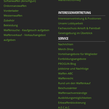
Softairwaffen (Airsoftgun)
Ordonnanzwaffen
Vorderlader
INTERESSENVERTRETUNG
Westernwaffen
Interessenvertretung & Positionen
Zubehör
Unsere Lobbyarbeit
Bekleidung
Fachausschuss Airsoft & Paintball
Waffensuche - Kaufgesuch aufgeben
Gesetzgebung im Überblick
Waffenverkauf - Verkaufsangebot
SERVICE
aufgeben
Nachrichten
Merch-Shop
Vorteilsangebote für Mitglieder
Fortbildungsangebote
PROGUN Blog
Jobbörse und Nachfolge
Waffen-ABC
Waffenrecht
Rund um den Waffenkauf
Beschussämter
Waffensachverständige
Ausbildungsmöglichkeiten
Erbwaffenblockierung
A.E.C.A.C.