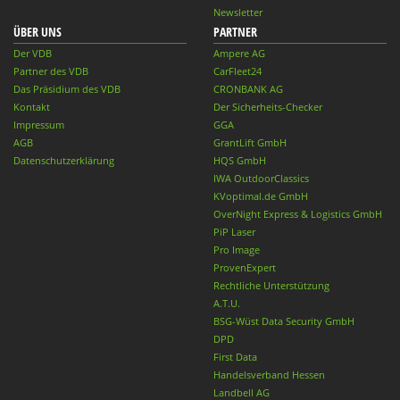
Newsletter
ÜBER UNS
PARTNER
Der VDB
Ampere AG
Partner des VDB
CarFleet24
Das Präsidium des VDB
CRONBANK AG
Kontakt
Der Sicherheits-Checker
Impressum
GGA
AGB
GrantLift GmbH
Datenschutzerklärung
HQS GmbH
IWA OutdoorClassics
KVoptimal.de GmbH
OverNight Express & Logistics GmbH
PiP Laser
Pro Image
ProvenExpert
Rechtliche Unterstützung
A.T.U.
BSG-Wüst Data Security GmbH
DPD
First Data
Handelsverband Hessen
Landbell AG