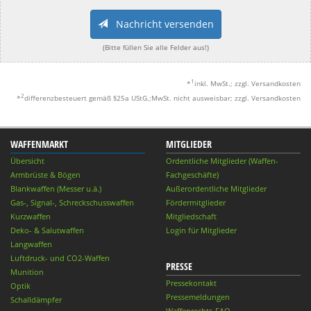
Nachricht versenden
(Bitte füllen Sie alle Felder aus!)
1
*
inkl. MwSt.; zzgl. Versandkosten
2
*
differenzbesteuert gemäß §25a UStG.;MwSt. nicht ausweisbar; zzgl. Versandkosten
WAFFENMARKT
MITGLIEDER
Übersicht
Ordentliche Mitglieder (Waffen-
Armbrüste & Bögen
Fachgeschäfte)
Blankwaffen (Messer u.ä.)
Außerordentliche Mitglieder
Gas-, Signal-, Schreckschusswaffen
Fördermitglieder
Kurzwaffen
Mitgliedschaft
Deko- & Salutwaffen
Login für Mitglieder
Langwaffen
Luftdruck- und CO2-Waffen
PRESSE
Munition
Pressekontakt
Optik
Pressemeldungen
Schalldämpfer
Waffenrechts-FAQ