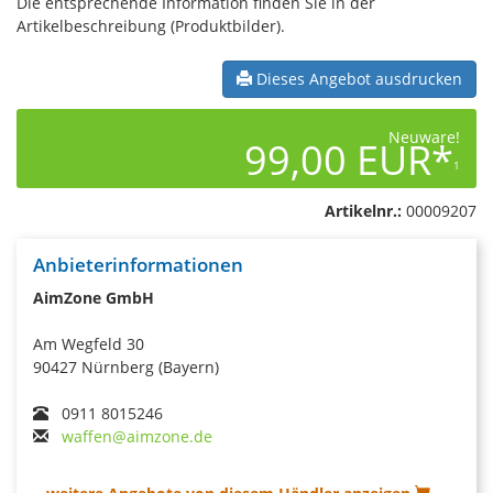
Die entsprechende Information finden Sie in der
Artikelbeschreibung (Produktbilder).
Dieses Angebot ausdrucken
Neuware!
99,00 EUR*
1
Artikelnr.:
00009207
Anbieterinformationen
AimZone GmbH
Am Wegfeld 30
90427 Nürnberg (Bayern)
0911 8015246
waffen@aimzone.de