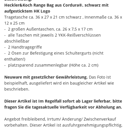
Heckler&Koch Range Bag aus Cordura®, schwarz mit
aufgesticktem HK Logo
Tragetasche ca. 36 x 27 x 21 cm schwarz , Innenmaße ca. 36 x
12 x 25 cm
- 2 großen Außentaschen, ca. 26 x 7,5 x 17 cm
- alle Taschen mit jeweils 2 YKK-Reißverschlüssen
abschließbar
- 2 Handtragegriffe
- 2 Ösen zur Befestigung eines Schultergurts (nicht
enthalten!)
- platzsparend zusammenlegbar (Höhe ca. 2 cm)
Neuware mit gesetzlicher Gewährleistung.
Das Foto ist
beispielhaft, ausgeliefert wird ein baugleicher Artikel wie
beschrieben.
Dieser Artikel ist Im Regelfall sofort ab Lager lieferbar, bitte
fragen Sie die tagesaktuelle Verfügbarkeit vor Abholung an.
Angebot freibleibend, Irrtum/ Änderung/ Zwischenverkauf
vorbehalten. Dieser Artikel ist ausfuhrgenehmigungspflichtig,