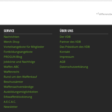
2
*
differenzb
SERVICE
ÜBER UNS
Nachrichten
Der VDB
Merch-Shop
Partner des VDB
Vorteilsangebote für Mitglieder
Das Präsidium des VDB
Fortbildungsangebote
Kontakt
PROGUN Blog
Impressum
Jobbörse und Nachfolge
AGB
Waffen-ABC
Datenschutzerklärung
Waffenrecht
Rund um den Waffenkauf
Beschussämter
Waffensachverständige
Ausbildungsmöglichkeiten
Erbwaffenblockierung
A.E.C.A.C.
Newsletter