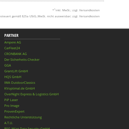
1
*
inkl. MwSt.; zzgl. Versandkosten
esteuert gemäß §25a UStG.;MwSt. nicht ausweisbar; zzgl. Versandkosten
PARTNER
Ampere AG
CarFleet24
CRONBANK AG
Der Sicherheits-Checker
GGA
GrantLift GmbH
HQS GmbH
IWA OutdoorClassics
KVoptimal.de GmbH
OverNight Express & Logistics GmbH
PiP Laser
Pro Image
ProvenExpert
Rechtliche Unterstützung
A.T.U.
BSG-Wüst Data Security GmbH