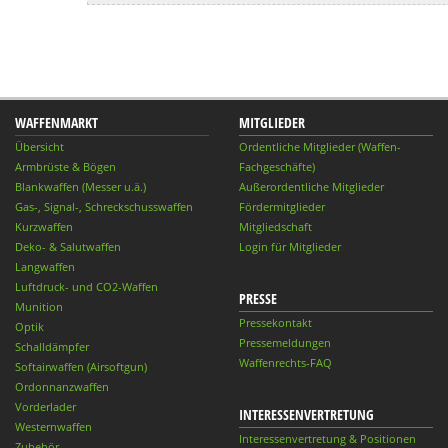
WAFFENMARKT
MITGLIEDER
Übersicht
Ordentliche Mitglieder (Waffen-
Armbrüste & Bögen
Fachgeschäfte)
Blankwaffen (Messer u.ä.)
Außerordentliche Mitglieder
Gas-, Signal-, Schreckschusswaffen
Fördermitglieder
Kurzwaffen
Mitgliedschaft
Deko- & Salutwaffen
Login für Mitglieder
Langwaffen
Luftdruck- und CO2-Waffen
PRESSE
Munition
Pressekontakt
Optik
Pressemeldungen
Schalldämpfer
Waffenrechts-FAQ
Softairwaffen (Airsoftgun)
Ordonnanzwaffen
Vorderlader
INTERESSENVERTRETUNG
Westernwaffen
Interessenvertretung & Positionen
Zubehör