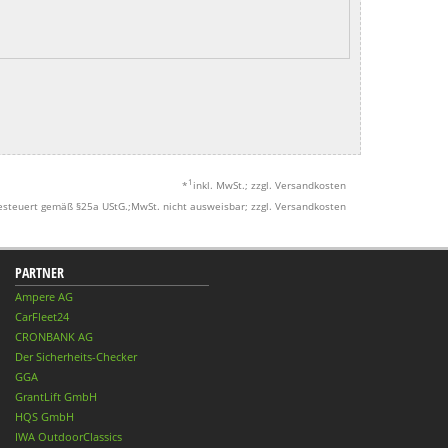
1
*
inkl. MwSt.; zzgl. Versandkosten
esteuert gemäß §25a UStG.;MwSt. nicht ausweisbar; zzgl. Versandkosten
PARTNER
Ampere AG
CarFleet24
CRONBANK AG
Der Sicherheits-Checker
GGA
GrantLift GmbH
HQS GmbH
IWA OutdoorClassics