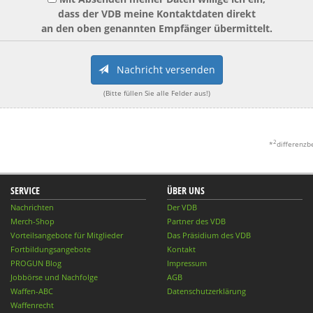
dass der VDB meine Kontaktdaten direkt
an den oben genannten Empfänger übermittelt.
Nachricht versenden
(Bitte füllen Sie alle Felder aus!)
2
*
differenzb
SERVICE
ÜBER UNS
Nachrichten
Der VDB
Merch-Shop
Partner des VDB
Vorteilsangebote für Mitglieder
Das Präsidium des VDB
Fortbildungsangebote
Kontakt
PROGUN Blog
Impressum
Jobbörse und Nachfolge
AGB
Waffen-ABC
Datenschutzerklärung
Waffenrecht