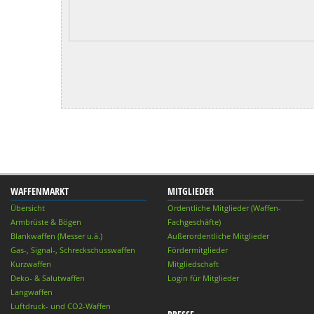
WAFFENMARKT
MITGLIEDER
Übersicht
Ordentliche Mitglieder (Waffen-
Armbrüste & Bögen
Fachgeschäfte)
Blankwaffen (Messer u.ä.)
Außerordentliche Mitglieder
Gas-, Signal-, Schreckschusswaffen
Fördermitglieder
Kurzwaffen
Mitgliedschaft
Deko- & Salutwaffen
Login für Mitglieder
Langwaffen
Luftdruck- und CO2-Waffen