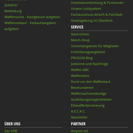
Interessenvertretung & Positionen
Zubehör
Unsere Lobbyarbeit
Bekleidung
Fachausschuss Airsoft & Paintball
Waffensuche - Kaufgesuch aufgeben
Gesetzgebung im Überblick
Waffenverkauf - Verkaufsangebot
SERVICE
aufgeben
Nachrichten
Merch-Shop
Vorteilsangebote für Mitglieder
Fortbildungsangebote
PROGUN Blog
Jobbörse und Nachfolge
Waffen-ABC
Waffenrecht
Rund um den Waffenkauf
Beschussämter
Waffensachverständige
Ausbildungsmöglichkeiten
Erbwaffenblockierung
A.E.C.A.C.
Newsletter
ÜBER UNS
PARTNER
Der VDB
Ampere AG