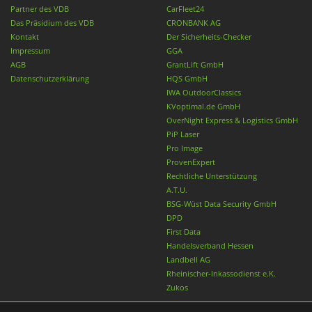
Partner des VDB
CarFleet24
Das Präsidium des VDB
CRONBANK AG
Kontakt
Der Sicherheits-Checker
Impressum
GGA
AGB
GrantLift GmbH
Datenschutzerklärung
HQS GmbH
IWA OutdoorClassics
KVoptimal.de GmbH
OverNight Express & Logistics GmbH
PiP Laser
Pro Image
ProvenExpert
Rechtliche Unterstützung
A.T.U.
BSG-Wüst Data Security GmbH
DPD
First Data
Handelsverband Hessen
Landbell AG
Rheinischer-Inkassodienst e.K.
Zukos