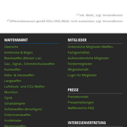
1
*
inkl. MwSt.; zzgl. Versandkosten
2
*
differenzbesteuert gemäß §25a UStG.;MwSt. nicht ausweisbar; zzgl. Versandkosten
WAFFENMARKT
MITGLIEDER
Übersicht
Ordentliche Mitglieder (Waffen-
Armbrüste & Bögen
Fachgeschäfte)
Blankwaffen (Messer u.ä.)
Außerordentliche Mitglieder
Gas-, Signal-, Schreckschusswaffen
Fördermitglieder
Kurzwaffen
Mitgliedschaft
Deko- & Salutwaffen
Login für Mitglieder
Langwaffen
Luftdruck- und CO2-Waffen
PRESSE
Munition
Pressekontakt
Optik
Pressemeldungen
Schalldämpfer
Waffenrechts-FAQ
Softairwaffen (Airsoftgun)
Ordonnanzwaffen
Vorderlader
INTERESSENVERTRETUNG
Westernwaffen