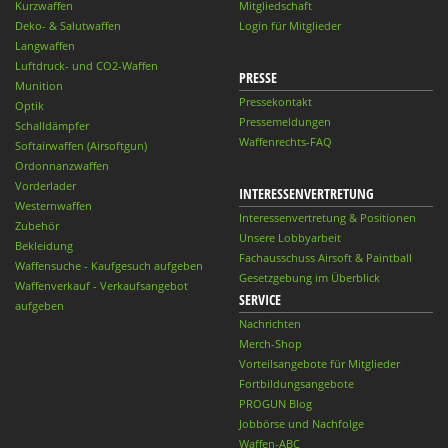
Kurzwaffen
Mitgliedschaft
Deko- & Salutwaffen
Login für Mitglieder
Langwaffen
Luftdruck- und CO2-Waffen
PRESSE
Munition
Pressekontakt
Optik
Pressemeldungen
Schalldämpfer
Waffenrechts-FAQ
Softairwaffen (Airsoftgun)
Ordonnanzwaffen
Vorderlader
INTERESSENVERTRETUNG
Westernwaffen
Interessenvertretung & Positionen
Zubehör
Unsere Lobbyarbeit
Bekleidung
Fachausschuss Airsoft & Paintball
Waffensuche - Kaufgesuch aufgeben
Gesetzgebung im Überblick
Waffenverkauf - Verkaufsangebot
SERVICE
aufgeben
Nachrichten
Merch-Shop
Vorteilsangebote für Mitglieder
Fortbildungsangebote
PROGUN Blog
Jobbörse und Nachfolge
Waffen-ABC