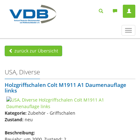
Navig
ein-/
zurück zur Übersicht
USA, Diverse
Holzgriffschalen Colt M1911 A1 Daumenauflage
links
Kategorie:
Zubehör - Griffschalen
Zustand:
neu
Beschreibung:
Baujahr: um 2000, Zustand: 2,