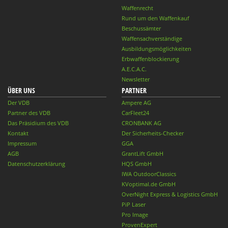
Waffenrecht
Rund um den Waffenkauf
Beschussämter
Waffensachverständige
Ausbildungsmöglichkeiten
Erbwaffenblockierung
A.E.C.A.C.
Newsletter
ÜBER UNS
PARTNER
Der VDB
Ampere AG
Partner des VDB
CarFleet24
Das Präsidium des VDB
CRONBANK AG
Kontakt
Der Sicherheits-Checker
Impressum
GGA
AGB
GrantLift GmbH
Datenschutzerklärung
HQS GmbH
IWA OutdoorClassics
KVoptimal.de GmbH
OverNight Express & Logistics GmbH
PiP Laser
Pro Image
ProvenExpert