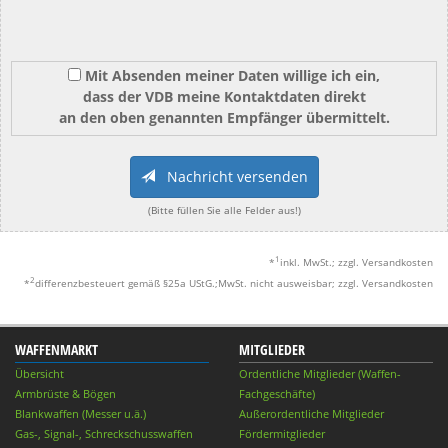
Mit Absenden meiner Daten willige ich ein,
dass der VDB meine Kontaktdaten direkt
an den oben genannten Empfänger übermittelt.
Nachricht versenden
(Bitte füllen Sie alle Felder aus!)
1
*
inkl. MwSt.; zzgl. Versandkosten
2
*
differenzbesteuert gemäß §25a UStG.;MwSt. nicht ausweisbar; zzgl. Versandkosten
WAFFENMARKT
MITGLIEDER
Übersicht
Ordentliche Mitglieder (Waffen-
Armbrüste & Bögen
Fachgeschäfte)
Blankwaffen (Messer u.ä.)
Außerordentliche Mitglieder
Gas-, Signal-, Schreckschusswaffen
Fördermitglieder