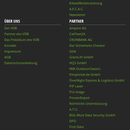
Erbwaffenblockierung
A.E.C.A.C.
Newsletter
ÜBER UNS
PARTNER
Der VDB
Ampere AG
Partner des VDB
CarFleet24
Das Präsidium des VDB
CRONBANK AG
Kontakt
Der Sicherheits-Checker
Impressum
GGA
AGB
GrantLift GmbH
Datenschutzerklärung
HQS GmbH
IWA OutdoorClassics
KVoptimal.de GmbH
OverNight Express & Logistics GmbH
PiP Laser
Pro Image
ProvenExpert
Rechtliche Unterstützung
A.T.U.
BSG-Wüst Data Security GmbH
DPD
First Data