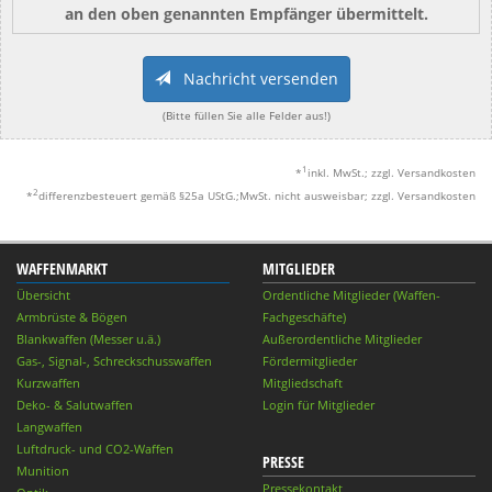
an den oben genannten Empfänger übermittelt.
Nachricht versenden
(Bitte füllen Sie alle Felder aus!)
1
*
inkl. MwSt.; zzgl. Versandkosten
2
*
differenzbesteuert gemäß §25a UStG.;MwSt. nicht ausweisbar; zzgl. Versandkosten
WAFFENMARKT
MITGLIEDER
Übersicht
Ordentliche Mitglieder (Waffen-
Armbrüste & Bögen
Fachgeschäfte)
Blankwaffen (Messer u.ä.)
Außerordentliche Mitglieder
Gas-, Signal-, Schreckschusswaffen
Fördermitglieder
Kurzwaffen
Mitgliedschaft
Deko- & Salutwaffen
Login für Mitglieder
Langwaffen
Luftdruck- und CO2-Waffen
PRESSE
Munition
Pressekontakt