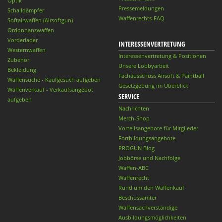
Optik
Pressemeldungen
Schalldämpfer
Waffenrechts-FAQ
Softairwaffen (Airsoftgun)
Ordonnanzwaffen
Vorderlader
INTERESSENVERTRETUNG
Westernwaffen
Interessenvertretung & Positionen
Zubehör
Unsere Lobbyarbeit
Bekleidung
Fachausschuss Airsoft & Paintball
Waffensuche - Kaufgesuch aufgeben
Gesetzgebung im Überblick
Waffenverkauf - Verkaufsangebot
SERVICE
aufgeben
Nachrichten
Merch-Shop
Vorteilsangebote für Mitglieder
Fortbildungsangebote
PROGUN Blog
Jobbörse und Nachfolge
Waffen-ABC
Waffenrecht
Rund um den Waffenkauf
Beschussämter
Waffensachverständige
Ausbildungsmöglichkeiten