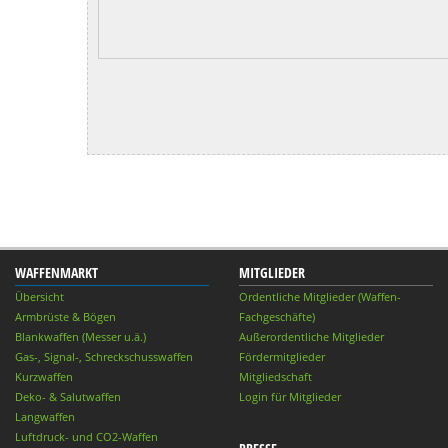
WAFFENMARKT
MITGLIEDER
Übersicht
Ordentliche Mitglieder (Waffen-
Armbrüste & Bögen
Fachgeschäfte)
Blankwaffen (Messer u.ä.)
Außerordentliche Mitglieder
Gas-, Signal-, Schreckschusswaffen
Fördermitglieder
Kurzwaffen
Mitgliedschaft
Deko- & Salutwaffen
Login für Mitglieder
Langwaffen
Luftdruck- und CO2-Waffen