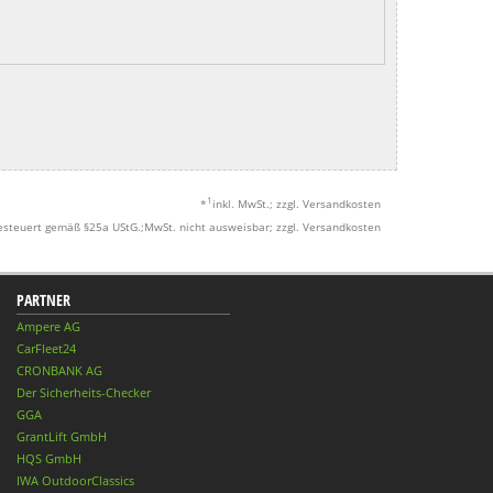
1
*
inkl. MwSt.; zzgl. Versandkosten
esteuert gemäß §25a UStG.;MwSt. nicht ausweisbar; zzgl. Versandkosten
PARTNER
Ampere AG
CarFleet24
CRONBANK AG
Der Sicherheits-Checker
GGA
GrantLift GmbH
HQS GmbH
IWA OutdoorClassics