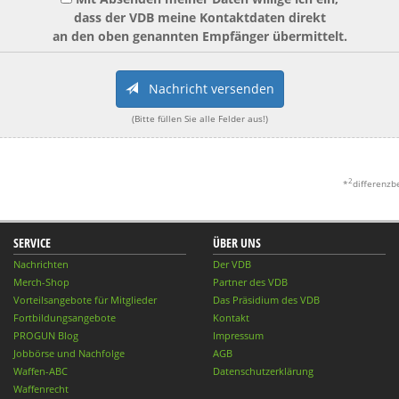
dass der VDB meine Kontaktdaten direkt
an den oben genannten Empfänger übermittelt.
Nachricht versenden
(Bitte füllen Sie alle Felder aus!)
2
*
differenzb
SERVICE
ÜBER UNS
Nachrichten
Der VDB
Merch-Shop
Partner des VDB
Vorteilsangebote für Mitglieder
Das Präsidium des VDB
Fortbildungsangebote
Kontakt
PROGUN Blog
Impressum
Jobbörse und Nachfolge
AGB
Waffen-ABC
Datenschutzerklärung
Waffenrecht