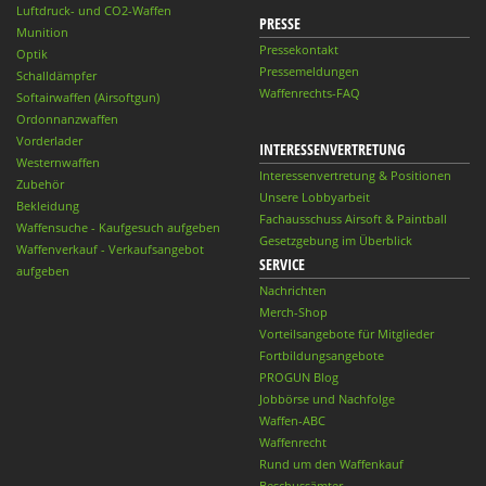
Luftdruck- und CO2-Waffen
PRESSE
Munition
Pressekontakt
Optik
Pressemeldungen
Schalldämpfer
Waffenrechts-FAQ
Softairwaffen (Airsoftgun)
Ordonnanzwaffen
Vorderlader
INTERESSENVERTRETUNG
Westernwaffen
Interessenvertretung & Positionen
Zubehör
Unsere Lobbyarbeit
Bekleidung
Fachausschuss Airsoft & Paintball
Waffensuche - Kaufgesuch aufgeben
Gesetzgebung im Überblick
Waffenverkauf - Verkaufsangebot
SERVICE
aufgeben
Nachrichten
Merch-Shop
Vorteilsangebote für Mitglieder
Fortbildungsangebote
PROGUN Blog
Jobbörse und Nachfolge
Waffen-ABC
Waffenrecht
Rund um den Waffenkauf
Beschussämter