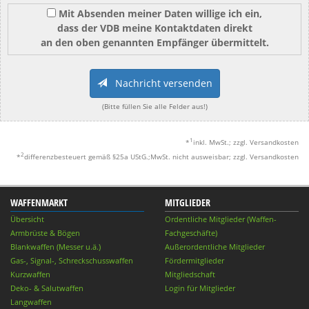
Mit Absenden meiner Daten willige ich ein,
dass der VDB meine Kontaktdaten direkt
an den oben genannten Empfänger übermittelt.
Nachricht versenden
(Bitte füllen Sie alle Felder aus!)
1
*
inkl. MwSt.; zzgl. Versandkosten
2
*
differenzbesteuert gemäß §25a UStG.;MwSt. nicht ausweisbar; zzgl. Versandkosten
WAFFENMARKT
MITGLIEDER
Übersicht
Ordentliche Mitglieder (Waffen-
Armbrüste & Bögen
Fachgeschäfte)
Blankwaffen (Messer u.ä.)
Außerordentliche Mitglieder
Gas-, Signal-, Schreckschusswaffen
Fördermitglieder
Kurzwaffen
Mitgliedschaft
Deko- & Salutwaffen
Login für Mitglieder
Langwaffen