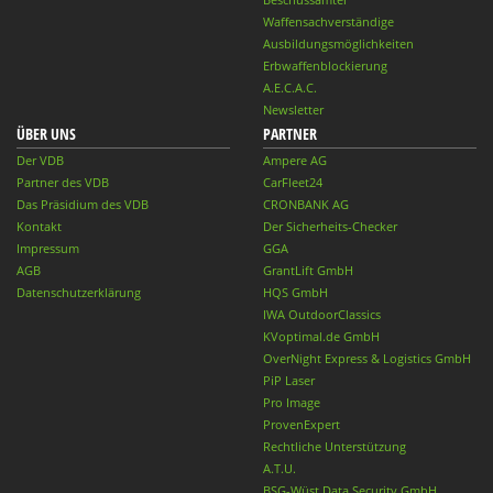
Waffensachverständige
Ausbildungsmöglichkeiten
Erbwaffenblockierung
A.E.C.A.C.
Newsletter
ÜBER UNS
PARTNER
Der VDB
Ampere AG
Partner des VDB
CarFleet24
Das Präsidium des VDB
CRONBANK AG
Kontakt
Der Sicherheits-Checker
Impressum
GGA
AGB
GrantLift GmbH
Datenschutzerklärung
HQS GmbH
IWA OutdoorClassics
KVoptimal.de GmbH
OverNight Express & Logistics GmbH
PiP Laser
Pro Image
ProvenExpert
Rechtliche Unterstützung
A.T.U.
BSG-Wüst Data Security GmbH