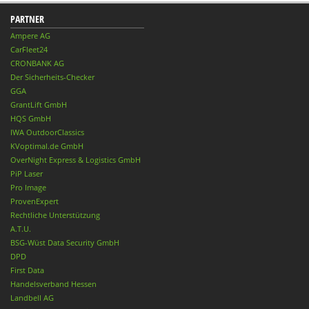
PARTNER
Ampere AG
CarFleet24
CRONBANK AG
Der Sicherheits-Checker
GGA
GrantLift GmbH
HQS GmbH
IWA OutdoorClassics
KVoptimal.de GmbH
OverNight Express & Logistics GmbH
PiP Laser
Pro Image
ProvenExpert
Rechtliche Unterstützung
A.T.U.
BSG-Wüst Data Security GmbH
DPD
First Data
Handelsverband Hessen
Landbell AG