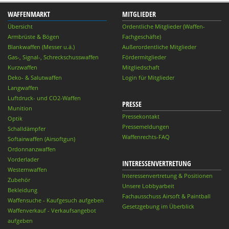
WAFFENMARKT
MITGLIEDER
Übersicht
Ordentliche Mitglieder (Waffen-
Armbrüste & Bögen
Fachgeschäfte)
Blankwaffen (Messer u.ä.)
Außerordentliche Mitglieder
Gas-, Signal-, Schreckschusswaffen
Fördermitglieder
Kurzwaffen
Mitgliedschaft
Deko- & Salutwaffen
Login für Mitglieder
Langwaffen
Luftdruck- und CO2-Waffen
PRESSE
Munition
Pressekontakt
Optik
Pressemeldungen
Schalldämpfer
Waffenrechts-FAQ
Softairwaffen (Airsoftgun)
Ordonnanzwaffen
Vorderlader
INTERESSENVERTRETUNG
Westernwaffen
Interessenvertretung & Positionen
Zubehör
Unsere Lobbyarbeit
Bekleidung
Fachausschuss Airsoft & Paintball
Waffensuche - Kaufgesuch aufgeben
Gesetzgebung im Überblick
Waffenverkauf - Verkaufsangebot
aufgeben