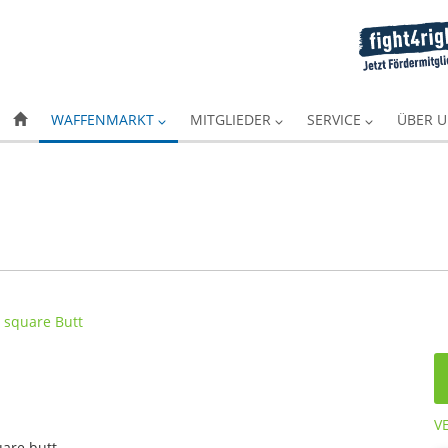
WAFFENMARKT
MITGLIEDER
SERVICE
ÜBER 
V
are butt.