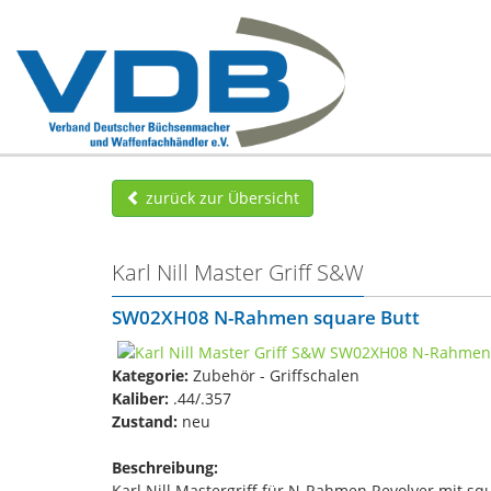
zurück zur Übersicht
Karl Nill Master Griff S&W
SW02XH08 N-Rahmen square Butt
Kategorie:
Zubehör - Griffschalen
Kaliber:
.44/.357
Zustand:
neu
Beschreibung:
Karl Nill Mastergriff für N-Rahmen Revolver mit squ