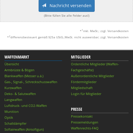
Nachricht versenden
(Bitte füllen Sie alle Felder aus!)
1
*
inkl. MwSt.; zzgl. Versandkosten
2
*
differenzbesteuert gemäß §25a UStG.;MwSt. nicht ausweisbar; zzgl. Versandkosten
WAFFENMARKT
MITGLIEDER
Übersicht
Ordentliche Mitglieder (Waffen-
Armbrüste & Bögen
Fachgeschäfte)
Blankwaffen (Messer u.ä.)
Außerordentliche Mitglieder
Gas-, Signal-, Schreckschusswaffen
Fördermitglieder
Kurzwaffen
Mitgliedschaft
Deko- & Salutwaffen
Login für Mitglieder
Langwaffen
Luftdruck- und CO2-Waffen
PRESSE
Munition
Pressekontakt
Optik
Pressemeldungen
Schalldämpfer
Waffenrechts-FAQ
Softairwaffen (Airsoftgun)