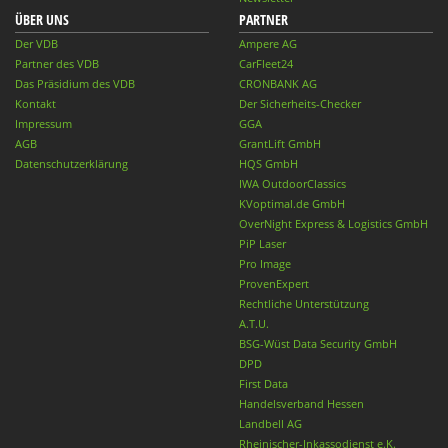
ÜBER UNS
PARTNER
Der VDB
Ampere AG
Partner des VDB
CarFleet24
Das Präsidium des VDB
CRONBANK AG
Kontakt
Der Sicherheits-Checker
Impressum
GGA
AGB
GrantLift GmbH
Datenschutzerklärung
HQS GmbH
IWA OutdoorClassics
KVoptimal.de GmbH
OverNight Express & Logistics GmbH
PiP Laser
Pro Image
ProvenExpert
Rechtliche Unterstützung
A.T.U.
BSG-Wüst Data Security GmbH
DPD
First Data
Handelsverband Hessen
Landbell AG
Rheinischer-Inkassodienst e.K.