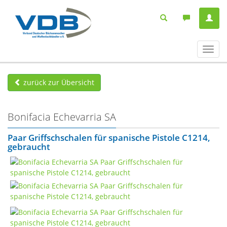
Navig
ein-/
zurück zur Übersicht
Bonifacia Echevarria SA
Paar Griffschschalen für spanische Pistole C1214,
gebraucht