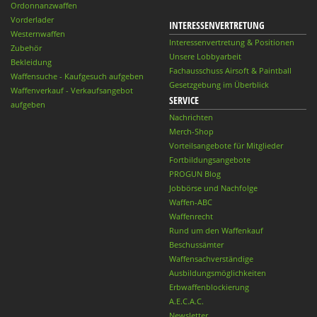
Ordonnanzwaffen
Vorderlader
INTERESSENVERTRETUNG
Westernwaffen
Interessenvertretung & Positionen
Zubehör
Unsere Lobbyarbeit
Bekleidung
Fachausschuss Airsoft & Paintball
Waffensuche - Kaufgesuch aufgeben
Gesetzgebung im Überblick
Waffenverkauf - Verkaufsangebot
SERVICE
aufgeben
Nachrichten
Merch-Shop
Vorteilsangebote für Mitglieder
Fortbildungsangebote
PROGUN Blog
Jobbörse und Nachfolge
Waffen-ABC
Waffenrecht
Rund um den Waffenkauf
Beschussämter
Waffensachverständige
Ausbildungsmöglichkeiten
Erbwaffenblockierung
A.E.C.A.C.
Newsletter