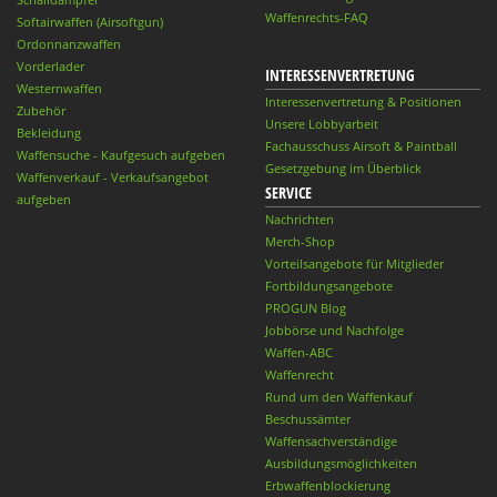
Waffenrechts-FAQ
Softairwaffen (Airsoftgun)
Ordonnanzwaffen
Vorderlader
INTERESSENVERTRETUNG
Westernwaffen
Interessenvertretung & Positionen
Zubehör
Unsere Lobbyarbeit
Bekleidung
Fachausschuss Airsoft & Paintball
Waffensuche - Kaufgesuch aufgeben
Gesetzgebung im Überblick
Waffenverkauf - Verkaufsangebot
SERVICE
aufgeben
Nachrichten
Merch-Shop
Vorteilsangebote für Mitglieder
Fortbildungsangebote
PROGUN Blog
Jobbörse und Nachfolge
Waffen-ABC
Waffenrecht
Rund um den Waffenkauf
Beschussämter
Waffensachverständige
Ausbildungsmöglichkeiten
Erbwaffenblockierung