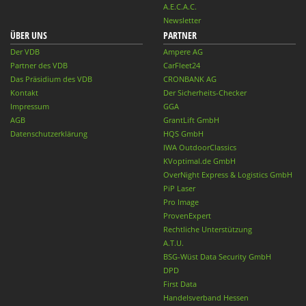
A.E.C.A.C.
Newsletter
ÜBER UNS
PARTNER
Der VDB
Ampere AG
Partner des VDB
CarFleet24
Das Präsidium des VDB
CRONBANK AG
Kontakt
Der Sicherheits-Checker
Impressum
GGA
AGB
GrantLift GmbH
Datenschutzerklärung
HQS GmbH
IWA OutdoorClassics
KVoptimal.de GmbH
OverNight Express & Logistics GmbH
PiP Laser
Pro Image
ProvenExpert
Rechtliche Unterstützung
A.T.U.
BSG-Wüst Data Security GmbH
DPD
First Data
Handelsverband Hessen