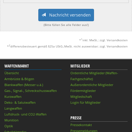
Nachricht versenden
(Bitte füllen Sie alle Felder aus!)
1
*
inkl. MwSt.; zzgl. Versandkosten
2
*
differenzbesteuert gemäß §25a UStG.;MwSt. nicht ausweisbar; zzgl. Versandkosten
WAFFENMARKT
MITGLIEDER
Übersicht
Ordentliche Mitglieder (Waffen-
Armbrüste & Bögen
Fachgeschäfte)
Blankwaffen (Messer u.ä.)
Außerordentliche Mitglieder
Gas-, Signal-, Schreckschusswaffen
Fördermitglieder
Kurzwaffen
Mitgliedschaft
Deko- & Salutwaffen
Login für Mitglieder
Langwaffen
Luftdruck- und CO2-Waffen
PRESSE
Munition
Pressekontakt
Optik
Pressemeldungen
Schalldämpfer