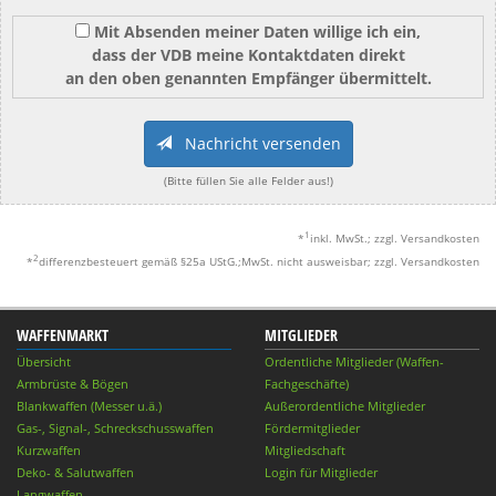
Mit Absenden meiner Daten willige ich ein,
dass der VDB meine Kontaktdaten direkt
an den oben genannten Empfänger übermittelt.
Nachricht versenden
(Bitte füllen Sie alle Felder aus!)
1
*
inkl. MwSt.; zzgl. Versandkosten
2
*
differenzbesteuert gemäß §25a UStG.;MwSt. nicht ausweisbar; zzgl. Versandkosten
WAFFENMARKT
MITGLIEDER
Übersicht
Ordentliche Mitglieder (Waffen-
Armbrüste & Bögen
Fachgeschäfte)
Blankwaffen (Messer u.ä.)
Außerordentliche Mitglieder
Gas-, Signal-, Schreckschusswaffen
Fördermitglieder
Kurzwaffen
Mitgliedschaft
Deko- & Salutwaffen
Login für Mitglieder
Langwaffen