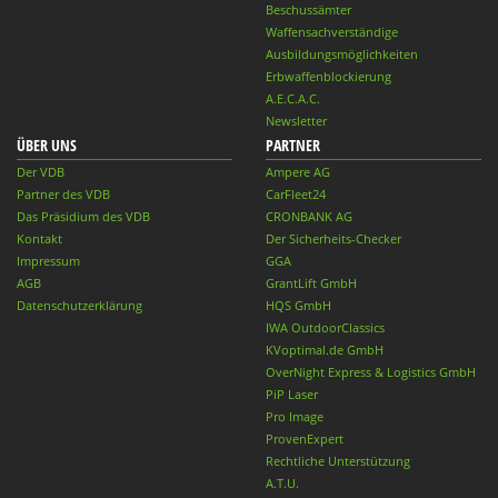
Beschussämter
Waffensachverständige
Ausbildungsmöglichkeiten
Erbwaffenblockierung
A.E.C.A.C.
Newsletter
ÜBER UNS
PARTNER
Der VDB
Ampere AG
Partner des VDB
CarFleet24
Das Präsidium des VDB
CRONBANK AG
Kontakt
Der Sicherheits-Checker
Impressum
GGA
AGB
GrantLift GmbH
Datenschutzerklärung
HQS GmbH
IWA OutdoorClassics
KVoptimal.de GmbH
OverNight Express & Logistics GmbH
PiP Laser
Pro Image
ProvenExpert
Rechtliche Unterstützung
A.T.U.