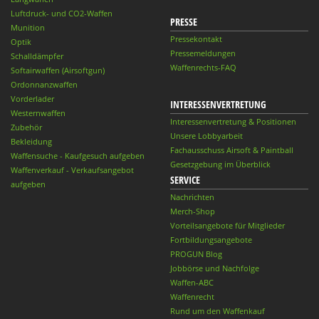
Luftdruck- und CO2-Waffen
PRESSE
Munition
Pressekontakt
Optik
Pressemeldungen
Schalldämpfer
Waffenrechts-FAQ
Softairwaffen (Airsoftgun)
Ordonnanzwaffen
Vorderlader
INTERESSENVERTRETUNG
Westernwaffen
Interessenvertretung & Positionen
Zubehör
Unsere Lobbyarbeit
Bekleidung
Fachausschuss Airsoft & Paintball
Waffensuche - Kaufgesuch aufgeben
Gesetzgebung im Überblick
Waffenverkauf - Verkaufsangebot
SERVICE
aufgeben
Nachrichten
Merch-Shop
Vorteilsangebote für Mitglieder
Fortbildungsangebote
PROGUN Blog
Jobbörse und Nachfolge
Waffen-ABC
Waffenrecht
Rund um den Waffenkauf