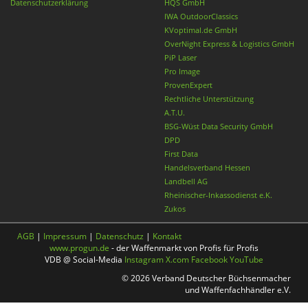
Datenschutzerklärung
HQS GmbH
IWA OutdoorClassics
KVoptimal.de GmbH
OverNight Express & Logistics GmbH
PiP Laser
Pro Image
ProvenExpert
Rechtliche Unterstützung
A.T.U.
BSG-Wüst Data Security GmbH
DPD
First Data
Handelsverband Hessen
Landbell AG
Rheinischer-Inkassodienst e.K.
Zukos
AGB
|
Impressum
|
Datenschutz
|
Kontakt
www.progun.de
- der Waffenmarkt von Profis für Profis
VDB @ Social-Media
Instagram
X.com
Facebook
YouTube
© 2026 Verband Deutscher Büchsenmacher
und Waffenfachhändler e.V.