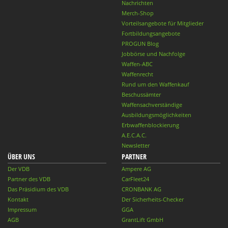
Nachrichten
Merch-Shop
Vorteilsangebote für Mitglieder
Fortbildungsangebote
PROGUN Blog
Jobbörse und Nachfolge
Waffen-ABC
Waffenrecht
Rund um den Waffenkauf
Beschussämter
Waffensachverständige
Ausbildungsmöglichkeiten
Erbwaffenblockierung
A.E.C.A.C.
Newsletter
ÜBER UNS
PARTNER
Der VDB
Ampere AG
Partner des VDB
CarFleet24
Das Präsidium des VDB
CRONBANK AG
Kontakt
Der Sicherheits-Checker
Impressum
GGA
AGB
GrantLift GmbH