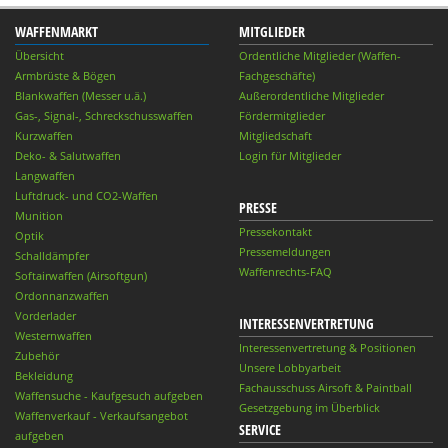
WAFFENMARKT
MITGLIEDER
Übersicht
Ordentliche Mitglieder (Waffen-
Armbrüste & Bögen
Fachgeschäfte)
Blankwaffen (Messer u.ä.)
Außerordentliche Mitglieder
Gas-, Signal-, Schreckschusswaffen
Fördermitglieder
Kurzwaffen
Mitgliedschaft
Deko- & Salutwaffen
Login für Mitglieder
Langwaffen
Luftdruck- und CO2-Waffen
PRESSE
Munition
Pressekontakt
Optik
Pressemeldungen
Schalldämpfer
Waffenrechts-FAQ
Softairwaffen (Airsoftgun)
Ordonnanzwaffen
Vorderlader
INTERESSENVERTRETUNG
Westernwaffen
Interessenvertretung & Positionen
Zubehör
Unsere Lobbyarbeit
Bekleidung
Fachausschuss Airsoft & Paintball
Waffensuche - Kaufgesuch aufgeben
Gesetzgebung im Überblick
Waffenverkauf - Verkaufsangebot
SERVICE
aufgeben