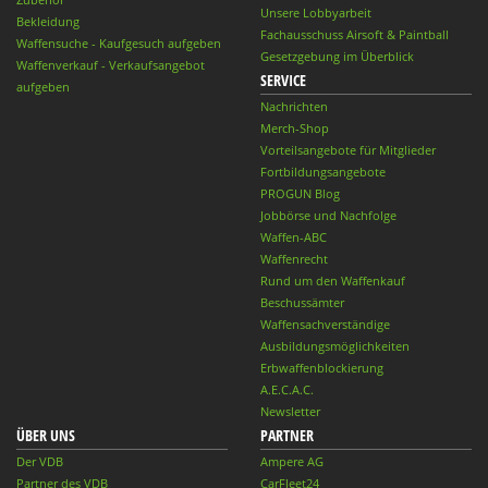
Unsere Lobbyarbeit
Bekleidung
Fachausschuss Airsoft & Paintball
Waffensuche - Kaufgesuch aufgeben
Gesetzgebung im Überblick
Waffenverkauf - Verkaufsangebot
SERVICE
aufgeben
Nachrichten
Merch-Shop
Vorteilsangebote für Mitglieder
Fortbildungsangebote
PROGUN Blog
Jobbörse und Nachfolge
Waffen-ABC
Waffenrecht
Rund um den Waffenkauf
Beschussämter
Waffensachverständige
Ausbildungsmöglichkeiten
Erbwaffenblockierung
A.E.C.A.C.
Newsletter
ÜBER UNS
PARTNER
Der VDB
Ampere AG
Partner des VDB
CarFleet24