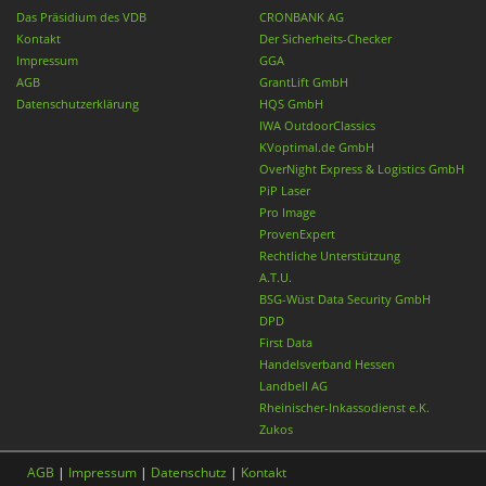
Das Präsidium des VDB
CRONBANK AG
Kontakt
Der Sicherheits-Checker
Impressum
GGA
AGB
GrantLift GmbH
Datenschutzerklärung
HQS GmbH
IWA OutdoorClassics
KVoptimal.de GmbH
OverNight Express & Logistics GmbH
PiP Laser
Pro Image
ProvenExpert
Rechtliche Unterstützung
A.T.U.
BSG-Wüst Data Security GmbH
DPD
First Data
Handelsverband Hessen
Landbell AG
Rheinischer-Inkassodienst e.K.
Zukos
AGB
|
Impressum
|
Datenschutz
|
Kontakt