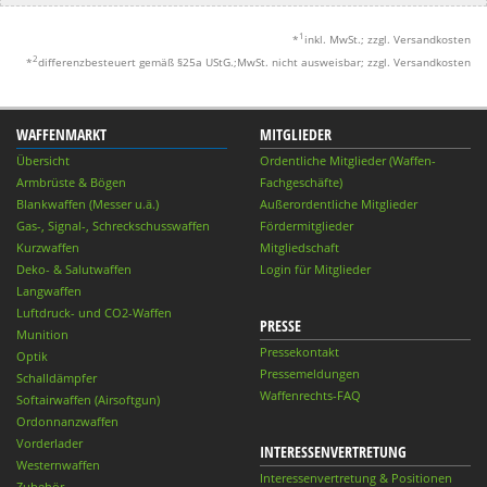
1
*
inkl. MwSt.; zzgl. Versandkosten
2
*
differenzbesteuert gemäß §25a UStG.;MwSt. nicht ausweisbar; zzgl. Versandkosten
WAFFENMARKT
MITGLIEDER
Übersicht
Ordentliche Mitglieder (Waffen-
Armbrüste & Bögen
Fachgeschäfte)
Blankwaffen (Messer u.ä.)
Außerordentliche Mitglieder
Gas-, Signal-, Schreckschusswaffen
Fördermitglieder
Kurzwaffen
Mitgliedschaft
Deko- & Salutwaffen
Login für Mitglieder
Langwaffen
Luftdruck- und CO2-Waffen
PRESSE
Munition
Pressekontakt
Optik
Pressemeldungen
Schalldämpfer
Waffenrechts-FAQ
Softairwaffen (Airsoftgun)
Ordonnanzwaffen
Vorderlader
INTERESSENVERTRETUNG
Westernwaffen
Interessenvertretung & Positionen
Zubehör