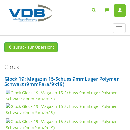
Navig
ein-/
zurück zur Übersicht
Glock
Glock 19: Magazin 15-Schuss 9mmLuger Polymer
Schwarz (9mmPara/9x19)