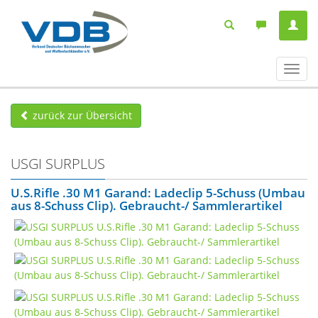
Navig
ein-/
zurück zur Übersicht
USGI SURPLUS
U.S.Rifle .30 M1 Garand: Ladeclip 5-Schuss (Umbau
aus 8-Schuss Clip). Gebraucht-/ Sammlerartikel