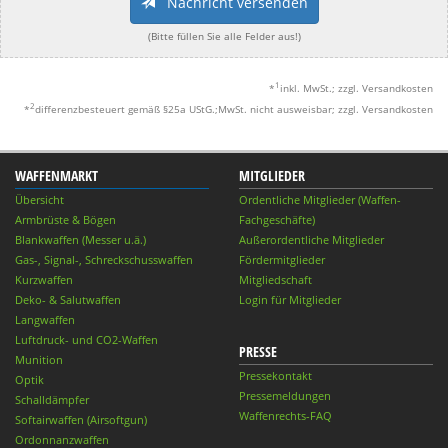
Nachricht versenden
(Bitte füllen Sie alle Felder aus!)
1
*
inkl. MwSt.; zzgl. Versandkosten
2
*
differenzbesteuert gemäß §25a UStG.;MwSt. nicht ausweisbar; zzgl. Versandkosten
WAFFENMARKT
MITGLIEDER
Übersicht
Ordentliche Mitglieder (Waffen-
Armbrüste & Bögen
Fachgeschäfte)
Blankwaffen (Messer u.ä.)
Außerordentliche Mitglieder
Gas-, Signal-, Schreckschusswaffen
Fördermitglieder
Kurzwaffen
Mitgliedschaft
Deko- & Salutwaffen
Login für Mitglieder
Langwaffen
Luftdruck- und CO2-Waffen
PRESSE
Munition
Pressekontakt
Optik
Pressemeldungen
Schalldämpfer
Waffenrechts-FAQ
Softairwaffen (Airsoftgun)
Ordonnanzwaffen