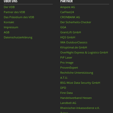
ÜBER UNS
PARTNER
Der VDB
Ampere AG
Partner des VDB
CarFleet24
Das Präsidium des VDB
CRONBANK AG
Kontakt
Der Sicherheits-Checker
Impressum
GGA
AGB
GrantLift GmbH
Datenschutzerklärung
HQS GmbH
IWA OutdoorClassics
KVoptimal.de GmbH
OverNight Express & Logistics GmbH
PiP Laser
Pro Image
ProvenExpert
Rechtliche Unterstützung
A.T.U.
BSG-Wüst Data Security GmbH
DPD
First Data
Handelsverband Hessen
Landbell AG
Rheinischer-Inkassodienst e.K.
Zukos