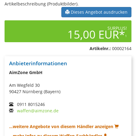
Artikelbeschreibung (Produktbilder).
Dieses Angebot ausdrucken
SURPLUS!
15,00 EUR*
1
Artikelnr.:
00002164
Anbieterinformationen
AimZone GmbH
Am Wegfeld 30
90427 Nürnberg (Bayern)
0911 8015246
waffen@aimzone.de
...weitere Angebote von diesem Händler anzeigen
...mehr Infos zu diesem Waffen-Fachhändler