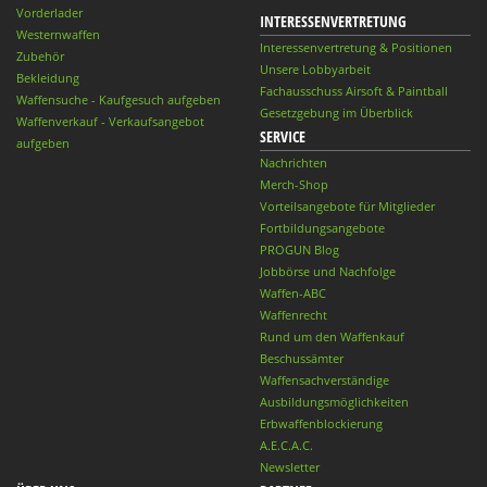
Vorderlader
INTERESSENVERTRETUNG
Westernwaffen
Interessenvertretung & Positionen
Zubehör
Unsere Lobbyarbeit
Bekleidung
Fachausschuss Airsoft & Paintball
Waffensuche - Kaufgesuch aufgeben
Gesetzgebung im Überblick
Waffenverkauf - Verkaufsangebot
SERVICE
aufgeben
Nachrichten
Merch-Shop
Vorteilsangebote für Mitglieder
Fortbildungsangebote
PROGUN Blog
Jobbörse und Nachfolge
Waffen-ABC
Waffenrecht
Rund um den Waffenkauf
Beschussämter
Waffensachverständige
Ausbildungsmöglichkeiten
Erbwaffenblockierung
A.E.C.A.C.
Newsletter