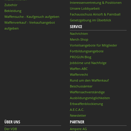
Interessenvertretung & Positionen
Zubehör
Unsere Lobbyarbeit
Bekleidung
Fachausschuss Airsoft & Paintball
Waffensuche - Kaufgesuch aufgeben
Gesetzgebung im Überblick
Waffenverkauf - Verkaufsangebot
SERVICE
aufgeben
Nachrichten
Merch-Shop
Vorteilsangebote für Mitglieder
Fortbildungsangebote
PROGUN Blog
Jobbörse und Nachfolge
Waffen-ABC
Waffenrecht
Rund um den Waffenkauf
Beschussämter
Waffensachverständige
Ausbildungsmöglichkeiten
Erbwaffenblockierung
A.E.C.A.C.
Newsletter
ÜBER UNS
PARTNER
Der VDB
Ampere AG