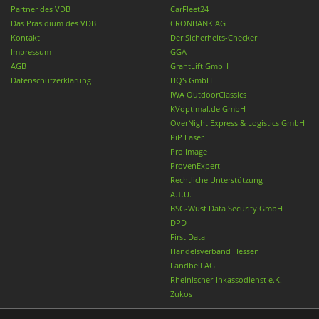
Partner des VDB
CarFleet24
Das Präsidium des VDB
CRONBANK AG
Kontakt
Der Sicherheits-Checker
Impressum
GGA
AGB
GrantLift GmbH
Datenschutzerklärung
HQS GmbH
IWA OutdoorClassics
KVoptimal.de GmbH
OverNight Express & Logistics GmbH
PiP Laser
Pro Image
ProvenExpert
Rechtliche Unterstützung
A.T.U.
BSG-Wüst Data Security GmbH
DPD
First Data
Handelsverband Hessen
Landbell AG
Rheinischer-Inkassodienst e.K.
Zukos