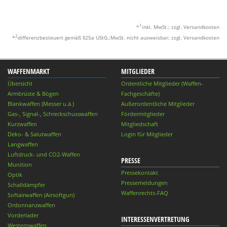
1
*
inkl. MwSt.; zzgl. Versandkosten
2
*
differenzbesteuert gemäß §25a UStG.;MwSt. nicht ausweisbar; zzgl. Versandkosten
WAFFENMARKT
MITGLIEDER
Übersicht
Ordentliche Mitglieder (Waffen-
Armbrüste & Bögen
Fachgeschäfte)
Blankwaffen (Messer u.ä.)
Außerordentliche Mitglieder
Gas-, Signal-, Schreckschusswaffen
Fördermitglieder
Kurzwaffen
Mitgliedschaft
Deko- & Salutwaffen
Login für Mitglieder
Langwaffen
Luftdruck- und CO2-Waffen
PRESSE
Munition
Pressekontakt
Optik
Pressemeldungen
Schalldämpfer
Waffenrechts-FAQ
Softairwaffen (Airsoftgun)
Ordonnanzwaffen
Vorderlader
INTERESSENVERTRETUNG
Westernwaffen