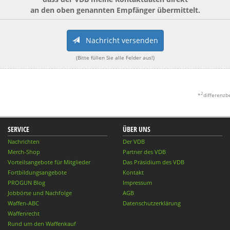
an den oben genannten Empfänger übermittelt.
Nachricht versenden
(Bitte füllen Sie alle Felder aus!)
2
*
differenzb
SERVICE
ÜBER UNS
Nachrichten
Der VDB
Merch-Shop
Partner des VDB
Vorteilsangebote für Mitglieder
Das Präsidium des VDB
Fortbildungsangebote
Kontakt
PROGUN Blog
Impressum
Jobbörse und Nachfolge
AGB
Waffen-ABC
Datenschutzerklärung
Waffenrecht
Rund um den Waffenkauf