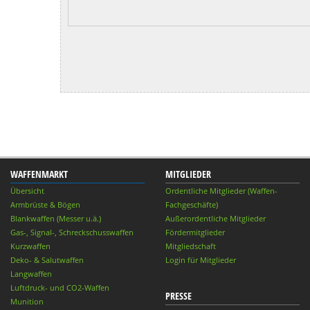
WAFFENMARKT
MITGLIEDER
Übersicht
Ordentliche Mitglieder (Waffen-
Armbrüste & Bögen
Fachgeschäfte)
Blankwaffen (Messer u.ä.)
Außerordentliche Mitglieder
Gas-, Signal-, Schreckschusswaffen
Fördermitglieder
Kurzwaffen
Mitgliedschaft
Deko- & Salutwaffen
Login für Mitglieder
Langwaffen
Luftdruck- und CO2-Waffen
PRESSE
Munition