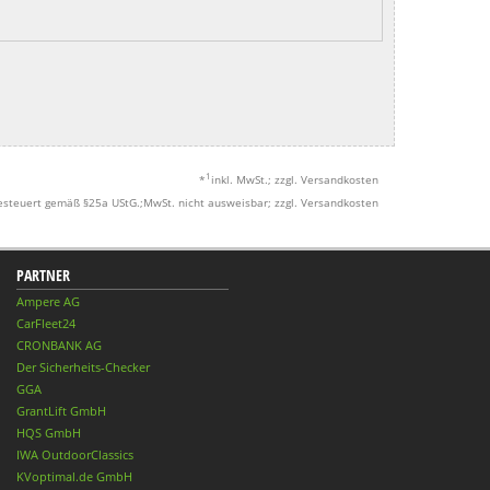
1
*
inkl. MwSt.; zzgl. Versandkosten
esteuert gemäß §25a UStG.;MwSt. nicht ausweisbar; zzgl. Versandkosten
PARTNER
Ampere AG
CarFleet24
CRONBANK AG
Der Sicherheits-Checker
GGA
GrantLift GmbH
HQS GmbH
IWA OutdoorClassics
KVoptimal.de GmbH