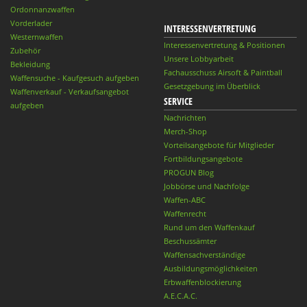
Ordonnanzwaffen
Vorderlader
INTERESSENVERTRETUNG
Westernwaffen
Interessenvertretung & Positionen
Zubehör
Unsere Lobbyarbeit
Bekleidung
Fachausschuss Airsoft & Paintball
Waffensuche - Kaufgesuch aufgeben
Gesetzgebung im Überblick
Waffenverkauf - Verkaufsangebot
SERVICE
aufgeben
Nachrichten
Merch-Shop
Vorteilsangebote für Mitglieder
Fortbildungsangebote
PROGUN Blog
Jobbörse und Nachfolge
Waffen-ABC
Waffenrecht
Rund um den Waffenkauf
Beschussämter
Waffensachverständige
Ausbildungsmöglichkeiten
Erbwaffenblockierung
A.E.C.A.C.