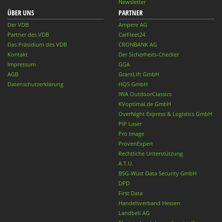
Newsletter
ÜBER UNS
PARTNER
Der VDB
Ampere AG
Partner des VDB
CarFleet24
Das Präsidium des VDB
CRONBANK AG
Kontakt
Der Sicherheits-Checker
Impressum
GGA
AGB
GrantLift GmbH
Datenschutzerklärung
HQS GmbH
IWA OutdoorClassics
KVoptimal.de GmbH
OverNight Express & Logistics GmbH
PiP Laser
Pro Image
ProvenExpert
Rechtliche Unterstützung
A.T.U.
BSG-Wüst Data Security GmbH
DPD
First Data
Handelsverband Hessen
Landbell AG