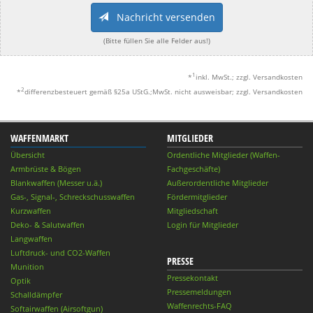
Nachricht versenden
(Bitte füllen Sie alle Felder aus!)
1
*
inkl. MwSt.; zzgl. Versandkosten
2
*
differenzbesteuert gemäß §25a UStG.;MwSt. nicht ausweisbar; zzgl. Versandkosten
WAFFENMARKT
MITGLIEDER
Übersicht
Ordentliche Mitglieder (Waffen-
Armbrüste & Bögen
Fachgeschäfte)
Blankwaffen (Messer u.ä.)
Außerordentliche Mitglieder
Gas-, Signal-, Schreckschusswaffen
Fördermitglieder
Kurzwaffen
Mitgliedschaft
Deko- & Salutwaffen
Login für Mitglieder
Langwaffen
Luftdruck- und CO2-Waffen
PRESSE
Munition
Pressekontakt
Optik
Pressemeldungen
Schalldämpfer
Waffenrechts-FAQ
Softairwaffen (Airsoftgun)