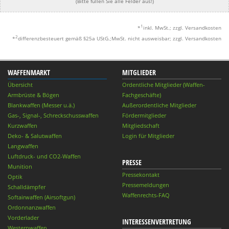
(Bitte füllen Sie alle Felder aus!)
1
*
inkl. MwSt.; zzgl. Versandkosten
2
*
differenzbesteuert gemäß §25a UStG.;MwSt. nicht ausweisbar; zzgl. Versandkosten
WAFFENMARKT
MITGLIEDER
Übersicht
Ordentliche Mitglieder (Waffen-
Armbrüste & Bögen
Fachgeschäfte)
Blankwaffen (Messer u.ä.)
Außerordentliche Mitglieder
Gas-, Signal-, Schreckschusswaffen
Fördermitglieder
Kurzwaffen
Mitgliedschaft
Deko- & Salutwaffen
Login für Mitglieder
Langwaffen
Luftdruck- und CO2-Waffen
PRESSE
Munition
Pressekontakt
Optik
Pressemeldungen
Schalldämpfer
Waffenrechts-FAQ
Softairwaffen (Airsoftgun)
Ordonnanzwaffen
Vorderlader
INTERESSENVERTRETUNG
Westernwaffen