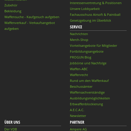
Interessenvertretung & Positionen
Zubehör
Unsere Lobbyarbeit
Bekleidung
Fachausschuss Airsoft & Paintball
Waffensuche - Kaufgesuch aufgeben
Gesetzgebung im Überblick
Waffenverkauf - Verkaufsangebot
SERVICE
aufgeben
Nachrichten
Merch-Shop
Vorteilsangebote für Mitglieder
Fortbildungsangebote
PROGUN Blog
Jobbörse und Nachfolge
Waffen-ABC
Waffenrecht
Rund um den Waffenkauf
Beschussämter
Waffensachverständige
Ausbildungsmöglichkeiten
Erbwaffenblockierung
A.E.C.A.C.
Newsletter
ÜBER UNS
PARTNER
Der VDB
Ampere AG