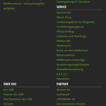
Gesetzgebung im Überblick
Waffenverkauf - Verkaufsangebot
SERVICE
aufgeben
Nachrichten
Merch-Shop
Vorteilsangebote für Mitglieder
Fortbildungsangebote
PROGUN Blog
Jobbörse und Nachfolge
Waffen-ABC
Waffenrecht
Rund um den Waffenkauf
Beschussämter
Waffensachverständige
Ausbildungsmöglichkeiten
Erbwaffenblockierung
A.E.C.A.C.
Newsletter
ÜBER UNS
PARTNER
Der VDB
Ampere AG
Partner des VDB
CarFleet24
Das Präsidium des VDB
CRONBANK AG
Kontakt
Der Sicherheits-Checker