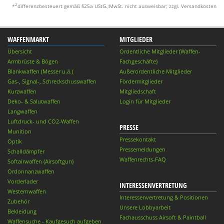
2
*
differenzbesteuert gemäß §25a UStG.;MwSt. nicht ausweisbar; zzgl. Versandkosten
WAFFENMARKT
MITGLIEDER
Übersicht
Ordentliche Mitglieder (Waffen-
Armbrüste & Bögen
Fachgeschäfte)
Blankwaffen (Messer u.ä.)
Außerordentliche Mitglieder
Gas-, Signal-, Schreckschusswaffen
Fördermitglieder
Kurzwaffen
Mitgliedschaft
Deko- & Salutwaffen
Login für Mitglieder
Langwaffen
Luftdruck- und CO2-Waffen
PRESSE
Munition
Pressekontakt
Optik
Pressemeldungen
Schalldämpfer
Waffenrechts-FAQ
Softairwaffen (Airsoftgun)
Ordonnanzwaffen
Vorderlader
INTERESSENVERTRETUNG
Westernwaffen
Interessenvertretung & Positionen
Zubehör
Unsere Lobbyarbeit
Bekleidung
Fachausschuss Airsoft & Paintball
Waffensuche - Kaufgesuch aufgeben