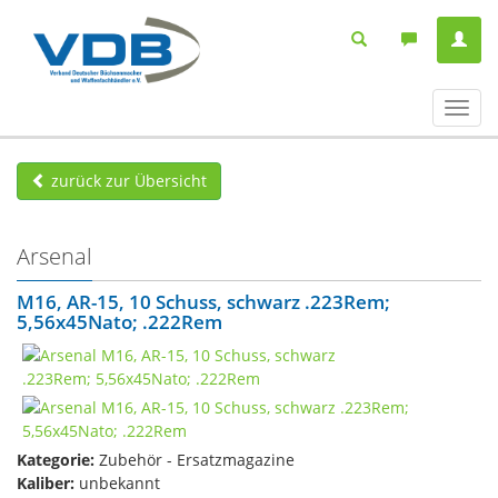
Navig
ein-/
zurück zur Übersicht
Arsenal
M16, AR-15, 10 Schuss, schwarz .223Rem;
5,56x45Nato; .222Rem
Kategorie:
Zubehör - Ersatzmagazine
Kaliber:
unbekannt