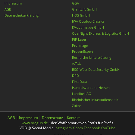
Impressum
GGA
AGB
GrantLift GmbH
Datenschutzerklärung
HQS GmbH
IWA OutdoorClassics
KVoptimal.de GmbH
OverNight Express & Logistics GmbH
PiP Laser
Pro Image
ProvenExpert
Rechtliche Unterstützung
A.T.U.
BSG-Wüst Data Security GmbH
DPD
First Data
Handelsverband Hessen
Landbell AG
Rheinischer-Inkassodienst e.K.
Zukos
AGB
|
Impressum
|
Datenschutz
|
Kontakt
www.progun.de
- der Waffenmarkt von Profis für Profis
VDB @ Social-Media
Instagram
X.com
Facebook
YouTube