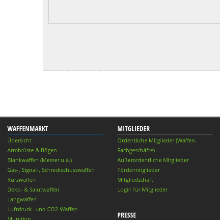
WAFFENMARKT
MITGLIEDER
Übersicht
Ordentliche Mitglieder (Waffen-
Armbrüste & Bögen
Fachgeschäfte)
Blankwaffen (Messer u.ä.)
Außerordentliche Mitglieder
Gas-, Signal-, Schreckschusswaffen
Fördermitglieder
Kurzwaffen
Mitgliedschaft
Deko- & Salutwaffen
Login für Mitglieder
Langwaffen
Luftdruck- und CO2-Waffen
PRESSE
Munition