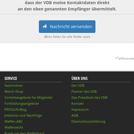
dass der VDB meine Kontaktdaten direkt
an den oben genannten Empfänger übermittelt.
Nachricht versenden
(Bitte füllen Sie alle Felder aus!)
2
*
differenzb
SERVICE
ÜBER UNS
Nachrichten
Der VDB
Merch-Shop
Partner des VDB
Vorteilsangebote für Mitglieder
Das Präsidium des VDB
Fortbildungsangebote
Kontakt
PROGUN Blog
Impressum
Jobbörse und Nachfolge
AGB
Waffen-ABC
Datenschutzerklärung
Waffenrecht
Rund um den Waffenkauf