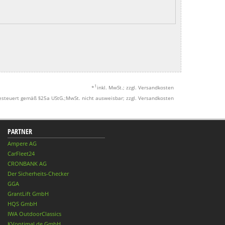
1
*
inkl. MwSt.; zzgl. Versandkosten
esteuert gemäß §25a UStG.;MwSt. nicht ausweisbar; zzgl. Versandkosten
PARTNER
Ampere AG
CarFleet24
CRONBANK AG
Der Sicherheits-Checker
GGA
GrantLift GmbH
HQS GmbH
IWA OutdoorClassics
KVoptimal.de GmbH