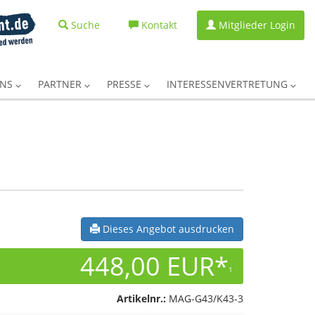
Suche
Kontakt
Mitglieder Login
UNS
PARTNER
PRESSE
INTERESSENVERTRETUNG
Dieses Angebot ausdrucken
448,00 EUR*
1
Artikelnr.:
MAG-G43/K43-3