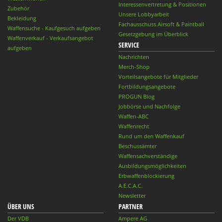
Interessenvertretung & Positionen
Zubehör
Unsere Lobbyarbeit
Bekleidung
Fachausschuss Airsoft & Paintball
Waffensuche - Kaufgesuch aufgeben
Gesetzgebung im Überblick
Waffenverkauf - Verkaufsangebot
SERVICE
aufgeben
Nachrichten
Merch-Shop
Vorteilsangebote für Mitglieder
Fortbildungsangebote
PROGUN Blog
Jobbörse und Nachfolge
Waffen-ABC
Waffenrecht
Rund um den Waffenkauf
Beschussämter
Waffensachverständige
Ausbildungsmöglichkeiten
Erbwaffenblockierung
A.E.C.A.C.
Newsletter
ÜBER UNS
PARTNER
Der VDB
Ampere AG