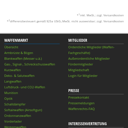
1
*
inkl. MwSt.; zzgl. Versandkosten
2
*
differenzbesteuert gemäß §25a UStG.;MwSt. nicht ausweisbar; zzgl. Versandkosten
WAFFENMARKT
MITGLIEDER
Übersicht
Ordentliche Mitglieder (Waffen-
Armbrüste & Bögen
Fachgeschäfte)
Blankwaffen (Messer u.ä.)
Außerordentliche Mitglieder
Gas-, Signal-, Schreckschusswaffen
Fördermitglieder
Kurzwaffen
Mitgliedschaft
Deko- & Salutwaffen
Login für Mitglieder
Langwaffen
Luftdruck- und CO2-Waffen
PRESSE
Munition
Pressekontakt
Optik
Pressemeldungen
Schalldämpfer
Waffenrechts-FAQ
Softairwaffen (Airsoftgun)
Ordonnanzwaffen
Vorderlader
INTERESSENVERTRETUNG
Westernwaffen