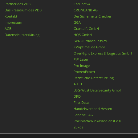
Partner des VDB
CarFleet24
Das Präsidium des VDB
CRONBANK AG
Kontakt
Der Sicherheits-Checker
Impressum
GGA
AGB
GrantLift GmbH
Datenschutzerklärung
HQS GmbH
IWA OutdoorClassics
KVoptimal.de GmbH
OverNight Express & Logistics GmbH
PiP Laser
Pro Image
ProvenExpert
Rechtliche Unterstützung
A.T.U.
BSG-Wüst Data Security GmbH
DPD
First Data
Handelsverband Hessen
Landbell AG
Rheinischer-Inkassodienst e.K.
Zukos