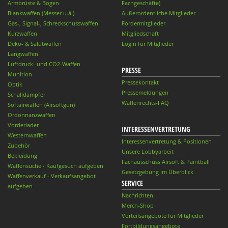
Armbrüste & Bögen
Fachgeschäfte)
Blankwaffen (Messer u.ä.)
Außerordentliche Mitglieder
Gas-, Signal-, Schreckschusswaffen
Fördermitglieder
Kurzwaffen
Mitgliedschaft
Deko- & Salutwaffen
Login für Mitglieder
Langwaffen
Luftdruck- und CO2-Waffen
PRESSE
Munition
Pressekontakt
Optik
Pressemeldungen
Schalldämpfer
Waffenrechts-FAQ
Softairwaffen (Airsoftgun)
Ordonnanzwaffen
Vorderlader
INTERESSENVERTRETUNG
Westernwaffen
Interessenvertretung & Positionen
Zubehör
Unsere Lobbyarbeit
Bekleidung
Fachausschuss Airsoft & Paintball
Waffensuche - Kaufgesuch aufgeben
Gesetzgebung im Überblick
Waffenverkauf - Verkaufsangebot
SERVICE
aufgeben
Nachrichten
Merch-Shop
Vorteilsangebote für Mitglieder
Fortbildungsangebote