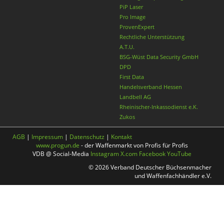
PiP Laser
Pro Image
ProvenExpert
Rechtliche Unterstützung
A.T.U.
BSG-Wüst Data Security GmbH
DPD
First Data
Handelsverband Hessen
Landbell AG
Rheinischer-Inkassodienst e.K.
Zukos
AGB
|
Impressum
|
Datenschutz
|
Kontakt
www.progun.de
- der Waffenmarkt von Profis für Profis
VDB @ Social-Media
Instagram
X.com
Facebook
YouTube
© 2026 Verband Deutscher Büchsenmacher
und Waffenfachhändler e.V.
Nach oben