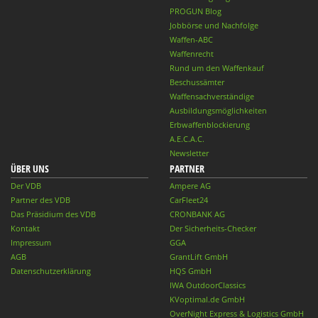
PROGUN Blog
Jobbörse und Nachfolge
Waffen-ABC
Waffenrecht
Rund um den Waffenkauf
Beschussämter
Waffensachverständige
Ausbildungsmöglichkeiten
Erbwaffenblockierung
A.E.C.A.C.
Newsletter
ÜBER UNS
PARTNER
Der VDB
Ampere AG
Partner des VDB
CarFleet24
Das Präsidium des VDB
CRONBANK AG
Kontakt
Der Sicherheits-Checker
Impressum
GGA
AGB
GrantLift GmbH
Datenschutzerklärung
HQS GmbH
IWA OutdoorClassics
KVoptimal.de GmbH
OverNight Express & Logistics GmbH