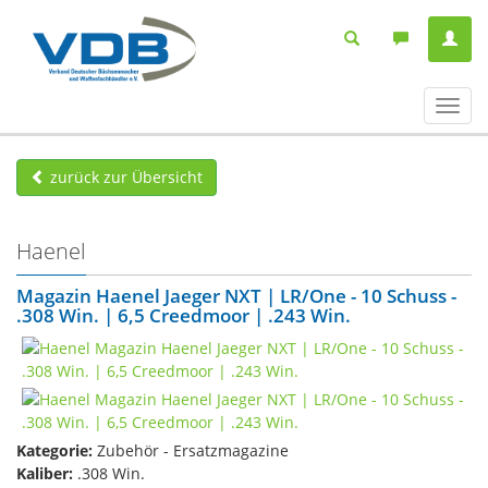
Navig
ein-/
zurück zur Übersicht
Haenel
Magazin Haenel Jaeger NXT | LR/One - 10 Schuss -
.308 Win. | 6,5 Creedmoor | .243 Win.
Kategorie:
Zubehör - Ersatzmagazine
Kaliber:
.308 Win.