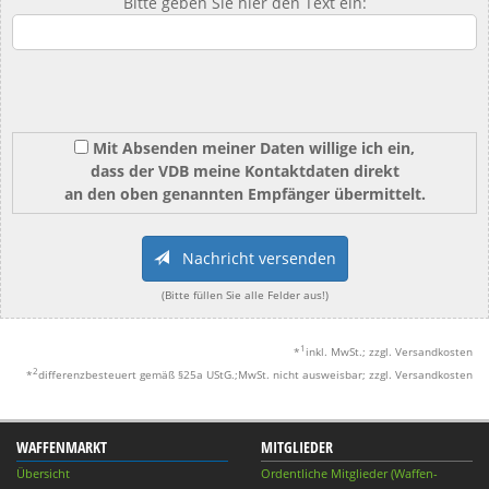
Bitte geben Sie hier den Text ein:
Mit Absenden meiner Daten willige ich ein,
dass der VDB meine Kontaktdaten direkt
an den oben genannten Empfänger übermittelt.
Nachricht versenden
(Bitte füllen Sie alle Felder aus!)
1
*
inkl. MwSt.; zzgl. Versandkosten
2
*
differenzbesteuert gemäß §25a UStG.;MwSt. nicht ausweisbar; zzgl. Versandkosten
WAFFENMARKT
MITGLIEDER
Übersicht
Ordentliche Mitglieder (Waffen-