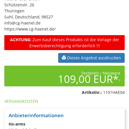
Schützenstr. 26
Thüringen
Suhl, Deutschland, 98527
info@cg-haenel.de
https://www.cg-haenel.de/
ACHTUNG:
Zum Kauf dieses Produkts ist die Vorlage der
Erwerbsberechtigung erforderlich !!!
Dieses Angebot ausdrucken
Festpreis / Neuware
109,00 EUR*
1
Artikelnr.:
1101HAE04
VERSANDKOSTEN
Anbieterinformationen
Hs-arms