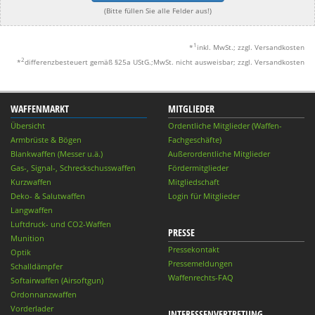
(Bitte füllen Sie alle Felder aus!)
1
*
inkl. MwSt.; zzgl. Versandkosten
2
*
differenzbesteuert gemäß §25a UStG.;MwSt. nicht ausweisbar; zzgl. Versandkosten
WAFFENMARKT
MITGLIEDER
Übersicht
Ordentliche Mitglieder (Waffen-
Armbrüste & Bögen
Fachgeschäfte)
Blankwaffen (Messer u.ä.)
Außerordentliche Mitglieder
Gas-, Signal-, Schreckschusswaffen
Fördermitglieder
Kurzwaffen
Mitgliedschaft
Deko- & Salutwaffen
Login für Mitglieder
Langwaffen
Luftdruck- und CO2-Waffen
PRESSE
Munition
Pressekontakt
Optik
Pressemeldungen
Schalldämpfer
Waffenrechts-FAQ
Softairwaffen (Airsoftgun)
Ordonnanzwaffen
Vorderlader
INTERESSENVERTRETUNG