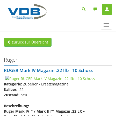
Navig
ein-/
zurück zur Übersicht
Ruger
RUGER Mark IV Magazin .22 lfb - 10 Schuss
Kategorie:
Zubehör - Ersatzmagazine
Kaliber:
.22lr
Zustand:
neu
Beschreibung:
Ruger Mark IV™ / Mark III™ Magazin .22 LR –