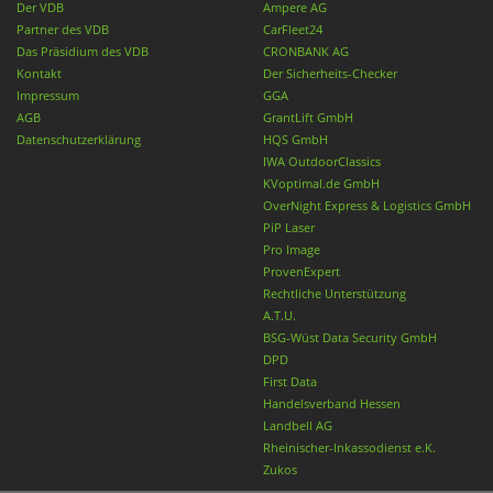
Der VDB
Ampere AG
Partner des VDB
CarFleet24
Das Präsidium des VDB
CRONBANK AG
Kontakt
Der Sicherheits-Checker
Impressum
GGA
AGB
GrantLift GmbH
Datenschutzerklärung
HQS GmbH
IWA OutdoorClassics
KVoptimal.de GmbH
OverNight Express & Logistics GmbH
PiP Laser
Pro Image
ProvenExpert
Rechtliche Unterstützung
A.T.U.
BSG-Wüst Data Security GmbH
DPD
First Data
Handelsverband Hessen
Landbell AG
Rheinischer-Inkassodienst e.K.
Zukos