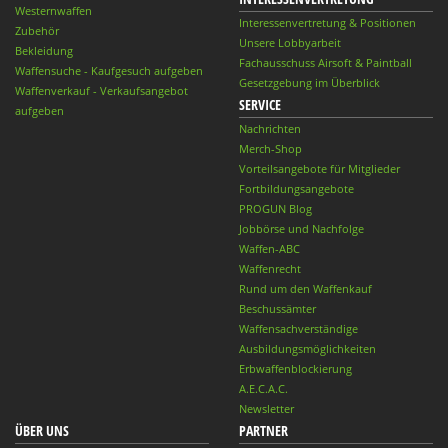
Westernwaffen
Interessenvertretung & Positionen
Zubehör
Unsere Lobbyarbeit
Bekleidung
Fachausschuss Airsoft & Paintball
Waffensuche - Kaufgesuch aufgeben
Gesetzgebung im Überblick
Waffenverkauf - Verkaufsangebot
SERVICE
aufgeben
Nachrichten
Merch-Shop
Vorteilsangebote für Mitglieder
Fortbildungsangebote
PROGUN Blog
Jobbörse und Nachfolge
Waffen-ABC
Waffenrecht
Rund um den Waffenkauf
Beschussämter
Waffensachverständige
Ausbildungsmöglichkeiten
Erbwaffenblockierung
A.E.C.A.C.
Newsletter
ÜBER UNS
PARTNER