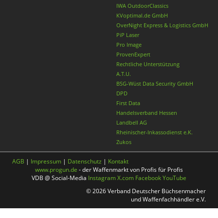
IWA OutdoorClassics
KVoptimal.de GmbH
OverNight Express & Logistics GmbH
PiP Laser
Pro Image
ProvenExpert
Rechtliche Unterstützung
A.T.U.
BSG-Wüst Data Security GmbH
DPD
First Data
Handelsverband Hessen
Landbell AG
Rheinischer-Inkassodienst e.K.
Zukos
AGB
|
Impressum
|
Datenschutz
|
Kontakt
www.progun.de
- der Waffenmarkt von Profis für Profis
VDB @ Social-Media
Instagram
X.com
Facebook
YouTube
© 2026 Verband Deutscher Büchsenmacher
und Waffenfachhändler e.V.