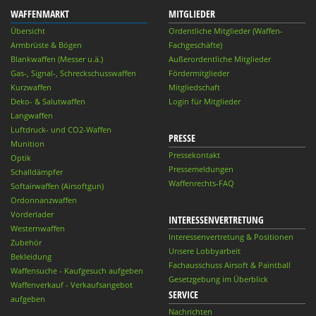
WAFFENMARKT
MITGLIEDER
Übersicht
Ordentliche Mitglieder (Waffen-
Armbrüste & Bögen
Fachgeschäfte)
Blankwaffen (Messer u.ä.)
Außerordentliche Mitglieder
Gas-, Signal-, Schreckschusswaffen
Fördermitglieder
Kurzwaffen
Mitgliedschaft
Deko- & Salutwaffen
Login für Mitglieder
Langwaffen
Luftdruck- und CO2-Waffen
PRESSE
Munition
Pressekontakt
Optik
Pressemeldungen
Schalldämpfer
Waffenrechts-FAQ
Softairwaffen (Airsoftgun)
Ordonnanzwaffen
Vorderlader
INTERESSENVERTRETUNG
Westernwaffen
Interessenvertretung & Positionen
Zubehör
Unsere Lobbyarbeit
Bekleidung
Fachausschuss Airsoft & Paintball
Waffensuche - Kaufgesuch aufgeben
Gesetzgebung im Überblick
Waffenverkauf - Verkaufsangebot
SERVICE
aufgeben
Nachrichten