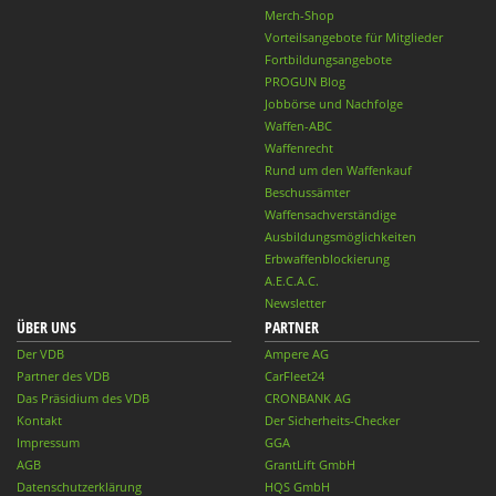
Merch-Shop
Vorteilsangebote für Mitglieder
Fortbildungsangebote
PROGUN Blog
Jobbörse und Nachfolge
Waffen-ABC
Waffenrecht
Rund um den Waffenkauf
Beschussämter
Waffensachverständige
Ausbildungsmöglichkeiten
Erbwaffenblockierung
A.E.C.A.C.
Newsletter
ÜBER UNS
PARTNER
Der VDB
Ampere AG
Partner des VDB
CarFleet24
Das Präsidium des VDB
CRONBANK AG
Kontakt
Der Sicherheits-Checker
Impressum
GGA
AGB
GrantLift GmbH
Datenschutzerklärung
HQS GmbH