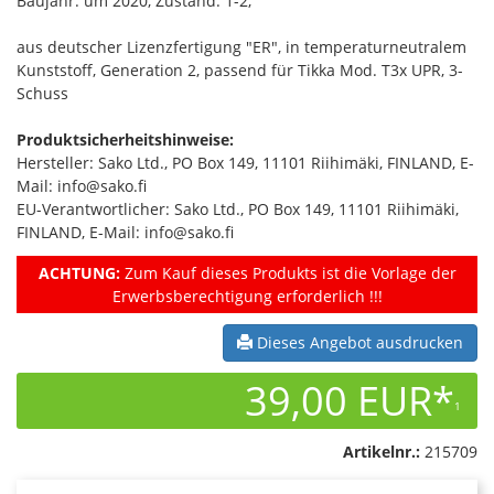
Baujahr: um 2020, Zustand: 1-2,
aus deutscher Lizenzfertigung "ER", in temperaturneutralem
Kunststoff, Generation 2, passend für Tikka Mod. T3x UPR, 3-
Schuss
Produktsicherheitshinweise:
Hersteller: Sako Ltd., PO Box 149, 11101 Riihimäki, FINLAND, E-
Mail: info@sako.fi
EU-Verantwortlicher: Sako Ltd., PO Box 149, 11101 Riihimäki,
FINLAND, E-Mail: info@sako.fi
ACHTUNG:
Zum Kauf dieses Produkts ist die Vorlage der
Erwerbsberechtigung erforderlich !!!
Dieses Angebot ausdrucken
39,00 EUR*
1
Artikelnr.:
215709