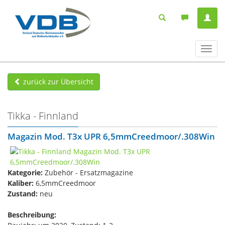
Navig
ein-/
zurück zur Übersicht
Tikka - Finnland
Magazin Mod. T3x UPR 6,5mmCreedmoor/.308Win
Kategorie:
Zubehör - Ersatzmagazine
Kaliber:
6,5mmCreedmoor
Zustand:
neu
Beschreibung: