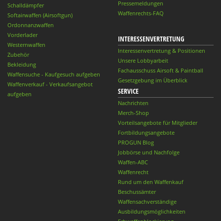
Pressemeldungen
Schalldämpfer
Waffenrechts-FAQ
Softairwaffen (Airsoftgun)
Ordonnanzwaffen
Vorderlader
INTERESSENVERTRETUNG
Westernwaffen
Interessenvertretung & Positionen
Zubehör
Unsere Lobbyarbeit
Bekleidung
Fachausschuss Airsoft & Paintball
Waffensuche - Kaufgesuch aufgeben
Gesetzgebung im Überblick
Waffenverkauf - Verkaufsangebot
SERVICE
aufgeben
Nachrichten
Merch-Shop
Vorteilsangebote für Mitglieder
Fortbildungsangebote
PROGUN Blog
Jobbörse und Nachfolge
Waffen-ABC
Waffenrecht
Rund um den Waffenkauf
Beschussämter
Waffensachverständige
Ausbildungsmöglichkeiten