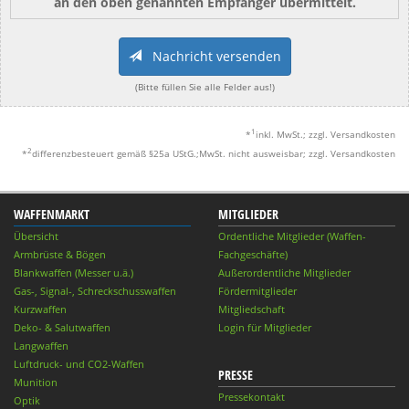
an den oben genannten Empfänger übermittelt.
Nachricht versenden
(Bitte füllen Sie alle Felder aus!)
1
*
inkl. MwSt.; zzgl. Versandkosten
2
*
differenzbesteuert gemäß §25a UStG.;MwSt. nicht ausweisbar; zzgl. Versandkosten
WAFFENMARKT
MITGLIEDER
Übersicht
Ordentliche Mitglieder (Waffen-
Armbrüste & Bögen
Fachgeschäfte)
Blankwaffen (Messer u.ä.)
Außerordentliche Mitglieder
Gas-, Signal-, Schreckschusswaffen
Fördermitglieder
Kurzwaffen
Mitgliedschaft
Deko- & Salutwaffen
Login für Mitglieder
Langwaffen
Luftdruck- und CO2-Waffen
PRESSE
Munition
Pressekontakt
Optik