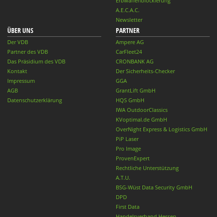
Erbwaffenblockierung
A.E.C.A.C.
Newsletter
ÜBER UNS
PARTNER
Der VDB
Ampere AG
Partner des VDB
CarFleet24
Das Präsidium des VDB
CRONBANK AG
Kontakt
Der Sicherheits-Checker
Impressum
GGA
AGB
GrantLift GmbH
Datenschutzerklärung
HQS GmbH
IWA OutdoorClassics
KVoptimal.de GmbH
OverNight Express & Logistics GmbH
PiP Laser
Pro Image
ProvenExpert
Rechtliche Unterstützung
A.T.U.
BSG-Wüst Data Security GmbH
DPD
First Data
Handelsverband Hessen