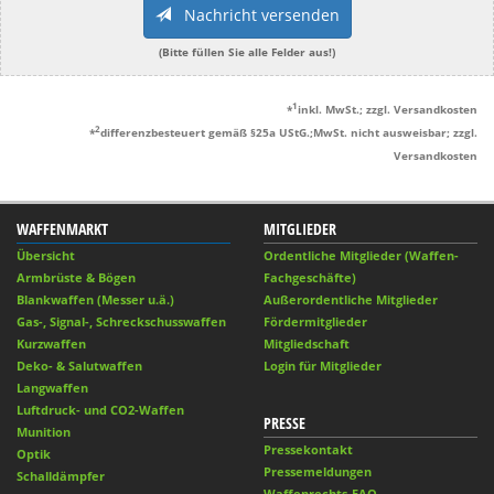
Nachricht versenden
(Bitte füllen Sie alle Felder aus!)
1
*
inkl. MwSt.; zzgl. Versandkosten
2
*
differenzbesteuert gemäß §25a UStG.;MwSt. nicht ausweisbar; zzgl.
Versandkosten
WAFFENMARKT
MITGLIEDER
Übersicht
Ordentliche Mitglieder (Waffen-
Armbrüste & Bögen
Fachgeschäfte)
Blankwaffen (Messer u.ä.)
Außerordentliche Mitglieder
Gas-, Signal-, Schreckschusswaffen
Fördermitglieder
Kurzwaffen
Mitgliedschaft
Deko- & Salutwaffen
Login für Mitglieder
Langwaffen
Luftdruck- und CO2-Waffen
PRESSE
Munition
Pressekontakt
Optik
Pressemeldungen
Schalldämpfer
Waffenrechts-FAQ