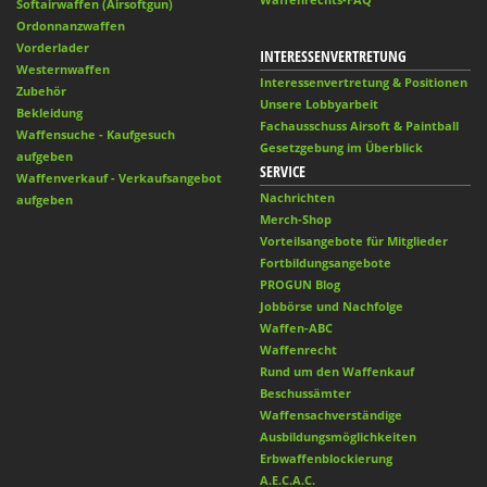
Softairwaffen (Airsoftgun)
Ordonnanzwaffen
Vorderlader
INTERESSENVERTRETUNG
Westernwaffen
Interessenvertretung & Positionen
Zubehör
Unsere Lobbyarbeit
Bekleidung
Fachausschuss Airsoft & Paintball
Waffensuche - Kaufgesuch
Gesetzgebung im Überblick
aufgeben
SERVICE
Waffenverkauf - Verkaufsangebot
Nachrichten
aufgeben
Merch-Shop
Vorteilsangebote für Mitglieder
Fortbildungsangebote
PROGUN Blog
Jobbörse und Nachfolge
Waffen-ABC
Waffenrecht
Rund um den Waffenkauf
Beschussämter
Waffensachverständige
Ausbildungsmöglichkeiten
Erbwaffenblockierung
A.E.C.A.C.