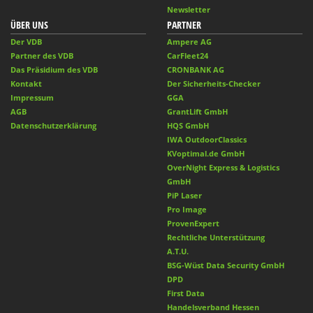
Newsletter
ÜBER UNS
PARTNER
Der VDB
Ampere AG
Partner des VDB
CarFleet24
Das Präsidium des VDB
CRONBANK AG
Kontakt
Der Sicherheits-Checker
Impressum
GGA
AGB
GrantLift GmbH
Datenschutzerklärung
HQS GmbH
IWA OutdoorClassics
KVoptimal.de GmbH
OverNight Express & Logistics
GmbH
PiP Laser
Pro Image
ProvenExpert
Rechtliche Unterstützung
A.T.U.
BSG-Wüst Data Security GmbH
DPD
First Data
Handelsverband Hessen