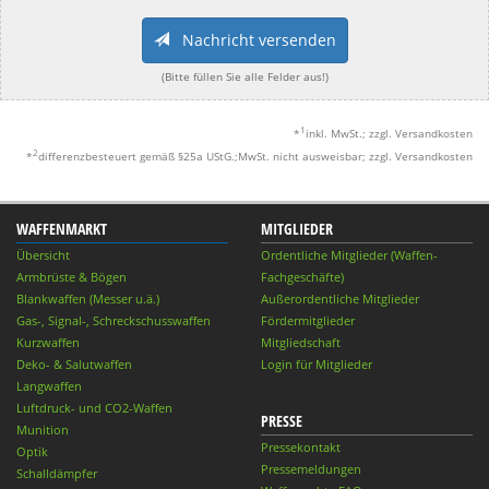
Nachricht versenden
(Bitte füllen Sie alle Felder aus!)
1
*
inkl. MwSt.; zzgl. Versandkosten
2
*
differenzbesteuert gemäß §25a UStG.;MwSt. nicht ausweisbar; zzgl. Versandkosten
WAFFENMARKT
MITGLIEDER
Übersicht
Ordentliche Mitglieder (Waffen-
Armbrüste & Bögen
Fachgeschäfte)
Blankwaffen (Messer u.ä.)
Außerordentliche Mitglieder
Gas-, Signal-, Schreckschusswaffen
Fördermitglieder
Kurzwaffen
Mitgliedschaft
Deko- & Salutwaffen
Login für Mitglieder
Langwaffen
Luftdruck- und CO2-Waffen
PRESSE
Munition
Pressekontakt
Optik
Pressemeldungen
Schalldämpfer