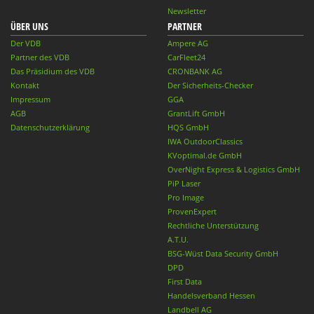
Newsletter
ÜBER UNS
PARTNER
Der VDB
Ampere AG
Partner des VDB
CarFleet24
Das Präsidium des VDB
CRONBANK AG
Kontakt
Der Sicherheits-Checker
Impressum
GGA
AGB
GrantLift GmbH
Datenschutzerklärung
HQS GmbH
IWA OutdoorClassics
KVoptimal.de GmbH
OverNight Express & Logistics GmbH
PiP Laser
Pro Image
ProvenExpert
Rechtliche Unterstützung
A.T.U.
BSG-Wüst Data Security GmbH
DPD
First Data
Handelsverband Hessen
Landbell AG