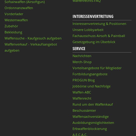
Waffenrechts-FAQ
Softairwaffen (Airsoftgun)
Ordonnanzwaffen
Vorderlader
INTERESSENVERTRETUNG
Westernwaffen
Interessenvertretung & Positionen
Zubehör
Unsere Lobbyarbeit
Bekleidung
Fachausschuss Airsoft & Paintball
Waffensuche - Kaufgesuch aufgeben
Gesetzgebung im Überblick
Waffenverkauf - Verkaufsangebot
SERVICE
aufgeben
Nachrichten
Merch-Shop
Vorteilsangebote für Mitglieder
Fortbildungsangebote
PROGUN Blog
Jobbörse und Nachfolge
Waffen-ABC
Waffenrecht
Rund um den Waffenkauf
Beschussämter
Waffensachverständige
Ausbildungsmöglichkeiten
Erbwaffenblockierung
A.E.C.A.C.