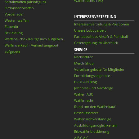
Waffenrechts-FAQ
Softairwaffen (Airsoftgun)
Ordonnanzwaffen
Vorderlader
INTERESSENVERTRETUNG
Westernwaffen
Interessenvertretung & Positionen
Zubehör
Unsere Lobbyarbeit
Bekleidung
Fachausschuss Airsoft & Paintball
Waffensuche - Kaufgesuch aufgeben
Gesetzgebung im Überblick
Waffenverkauf - Verkaufsangebot
SERVICE
aufgeben
Nachrichten
Merch-Shop
Vorteilsangebote für Mitglieder
Fortbildungsangebote
PROGUN Blog
Jobbörse und Nachfolge
Waffen-ABC
Waffenrecht
Rund um den Waffenkauf
Beschussämter
Waffensachverständige
Ausbildungsmöglichkeiten
Erbwaffenblockierung
A.E.C.A.C.