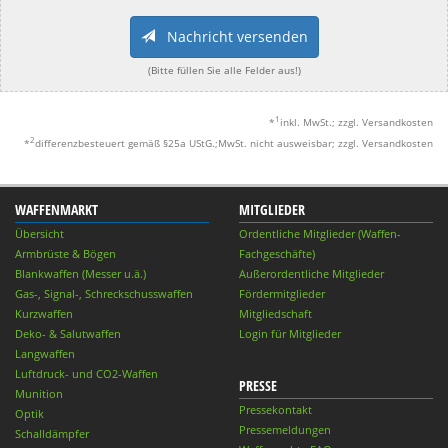
Nachricht versenden
(Bitte füllen Sie alle Felder aus!)
1
*
inkl. MwSt.; zzgl. Versandkosten
2
*
differenzbesteuert gemäß §25a UStG.;MwSt. nicht ausweisbar; zzgl. Versandkosten
WAFFENMARKT
MITGLIEDER
Übersicht
Ordentliche Mitglieder (Waffen-
Armbrüste & Bögen
Fachgeschäfte)
Blankwaffen (Messer u.ä.)
Außerordentliche Mitglieder
Gas-, Signal-, Schreckschusswaffen
Fördermitglieder
Kurzwaffen
Mitgliedschaft
Deko- & Salutwaffen
Login für Mitglieder
Langwaffen
Luftdruck- und CO2-Waffen
PRESSE
Munition
Pressekontakt
Optik
Pressemeldungen
Schalldämpfer