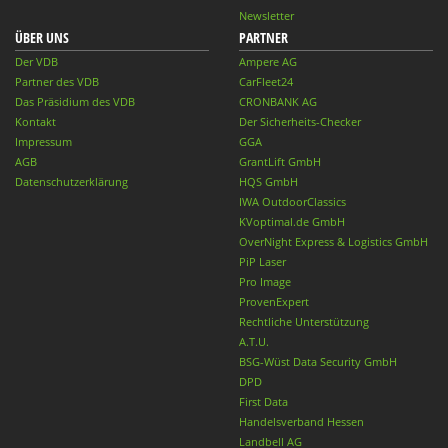
Newsletter
ÜBER UNS
PARTNER
Der VDB
Ampere AG
Partner des VDB
CarFleet24
Das Präsidium des VDB
CRONBANK AG
Kontakt
Der Sicherheits-Checker
Impressum
GGA
AGB
GrantLift GmbH
Datenschutzerklärung
HQS GmbH
IWA OutdoorClassics
KVoptimal.de GmbH
OverNight Express & Logistics GmbH
PiP Laser
Pro Image
ProvenExpert
Rechtliche Unterstützung
A.T.U.
BSG-Wüst Data Security GmbH
DPD
First Data
Handelsverband Hessen
Landbell AG