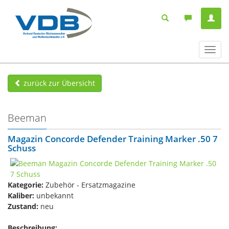
Navig
ein-/
zurück zur Übersicht
Beeman
Magazin Concorde Defender Training Marker .50 7
Schuss
Kategorie:
Zubehör - Ersatzmagazine
Kaliber:
unbekannt
Zustand:
neu
Beschreibung: