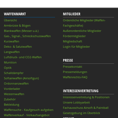
WAFFENMARKT
MITGLIEDER
Übersicht
Ordentliche Mitglieder (Waffen-
Armbrüste & Bögen
Fachgeschäfte)
Blankwaffen (Messer u.ä.)
Außerordentliche Mitglieder
Gas-, Signal-, Schreckschusswaffen
Fördermitglieder
Kurzwaffen
Mitgliedschaft
Deko- & Salutwaffen
Login für Mitglieder
Langwaffen
Luftdruck- und CO2-Waffen
PRESSE
Munition
Pressekontakt
Optik
Pressemeldungen
Schalldämpfer
Waffenrechts-FAQ
Softairwaffen (Airsoftgun)
Ordonnanzwaffen
Vorderlader
INTERESSENVERTRETUNG
Westernwaffen
Interessenvertretung & Positionen
Zubehör
Unsere Lobbyarbeit
Bekleidung
Fachausschuss Airsoft & Paintball
Waffensuche - Kaufgesuch aufgeben
Gesetzgebung im Überblick
Waffenverkauf - Verkaufsangebot