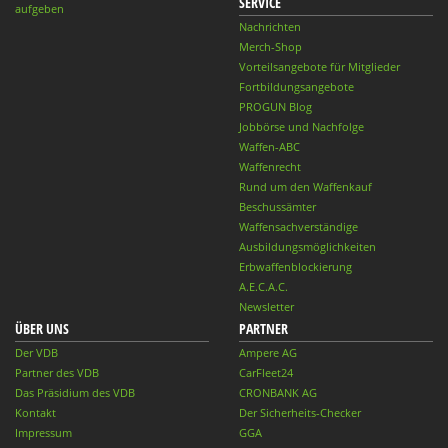
SERVICE
aufgeben
Nachrichten
Merch-Shop
Vorteilsangebote für Mitglieder
Fortbildungsangebote
PROGUN Blog
Jobbörse und Nachfolge
Waffen-ABC
Waffenrecht
Rund um den Waffenkauf
Beschussämter
Waffensachverständige
Ausbildungsmöglichkeiten
Erbwaffenblockierung
A.E.C.A.C.
Newsletter
ÜBER UNS
PARTNER
Der VDB
Ampere AG
Partner des VDB
CarFleet24
Das Präsidium des VDB
CRONBANK AG
Kontakt
Der Sicherheits-Checker
Impressum
GGA