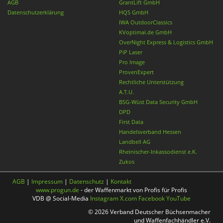
AGB
GrantLift GmbH
Datenschutzerklärung
HQS GmbH
IWA OutdoorClassics
KVoptimal.de GmbH
OverNight Express & Logistics GmbH
PiP Laser
Pro Image
ProvenExpert
Rechtliche Unterstützung
A.T.U.
BSG-Wüst Data Security GmbH
DPD
First Data
Handelsverband Hessen
Landbell AG
Rheinischer-Inkassodienst e.K.
Zukos
AGB
|
Impressum
|
Datenschutz
|
Kontakt
www.progun.de
- der Waffenmarkt von Profis für Profis
VDB @ Social-Media
Instagram
X.com
Facebook
YouTube
© 2026 Verband Deutscher Büchsenmacher
und Waffenfachhändler e.V.