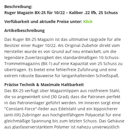
Beschreibung:
Ruger Magazin BX-25 für 10/22 – Kaliber .22 lfb, 25 Schuss
Verfübarkeit und aktuelle Preise unter:
Klick
Artikelbeschreibung
Das Ruger BX-25 Magazin ist das ultimative Upgrade für alle
Besitzer einer Ruger 10/22. Als Original-Zubehör direkt vom
Hersteller wurde es von Grund auf neu entwickelt, um die
legendäre Zuverlässigkeit des standardmäßigen 10-Schuss-
Trommelmagazins (BX-1) auf eine Kapazität von 25 Schuss zu
übertragen. Es bietet eine fehlerfreie Zuführung und eine
extrem robuste Bauweise für langanhaltenden Schießspaß.
Präzise Technik & Maximale Haltbarkeit
Das BX-25 verfügt über Magazinlippen aus rostfreiem Stahl,
die so angewinkelt sind (30 Grad), dass die Patronen perfekt
in das Patronenlager geführt werden. Im Inneren sorgt eine
"Constant-Force"-Feder aus Edelstahl und ein kippsicherer
(anti-tilt) Zubringer aus hochgleitfähigem Polyacetal für eine
gleichmäßige Spannung bis zum letzten Schuss. Das Gehäuse
aus glasfaserverstärktem Polymer ist nahezu unverwüstlich