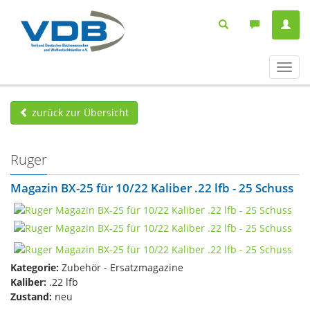
Navig
ein-/
zurück zur Übersicht
Ruger
Magazin BX-25 für 10/22 Kaliber .22 lfb - 25 Schuss
Kategorie:
Zubehör - Ersatzmagazine
Kaliber:
.22 lfb
Zustand:
neu