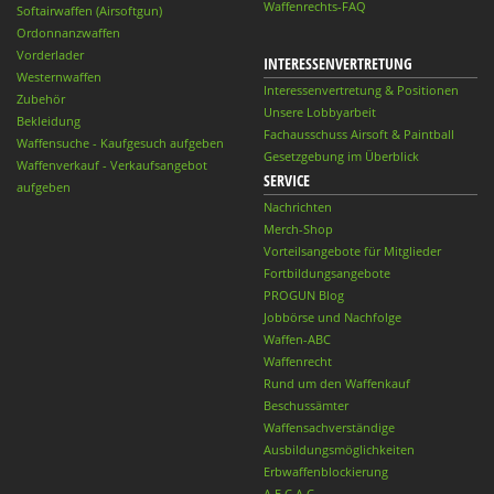
Waffenrechts-FAQ
Softairwaffen (Airsoftgun)
Ordonnanzwaffen
Vorderlader
INTERESSENVERTRETUNG
Westernwaffen
Interessenvertretung & Positionen
Zubehör
Unsere Lobbyarbeit
Bekleidung
Fachausschuss Airsoft & Paintball
Waffensuche - Kaufgesuch aufgeben
Gesetzgebung im Überblick
Waffenverkauf - Verkaufsangebot
SERVICE
aufgeben
Nachrichten
Merch-Shop
Vorteilsangebote für Mitglieder
Fortbildungsangebote
PROGUN Blog
Jobbörse und Nachfolge
Waffen-ABC
Waffenrecht
Rund um den Waffenkauf
Beschussämter
Waffensachverständige
Ausbildungsmöglichkeiten
Erbwaffenblockierung
A.E.C.A.C.