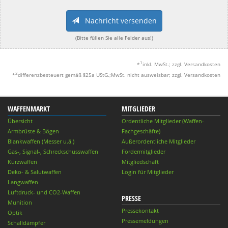
Nachricht versenden
(Bitte füllen Sie alle Felder aus!)
1
*
inkl. MwSt.; zzgl. Versandkosten
2
*
differenzbesteuert gemäß §25a UStG.;MwSt. nicht ausweisbar; zzgl. Versandkosten
WAFFENMARKT
MITGLIEDER
Übersicht
Ordentliche Mitglieder (Waffen-
Armbrüste & Bögen
Fachgeschäfte)
Blankwaffen (Messer u.ä.)
Außerordentliche Mitglieder
Gas-, Signal-, Schreckschusswaffen
Fördermitglieder
Kurzwaffen
Mitgliedschaft
Deko- & Salutwaffen
Login für Mitglieder
Langwaffen
Luftdruck- und CO2-Waffen
PRESSE
Munition
Pressekontakt
Optik
Pressemeldungen
Schalldämpfer