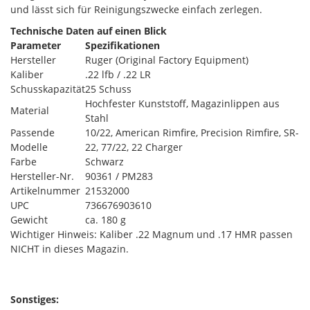
und lässt sich für Reinigungszwecke einfach zerlegen.
Technische Daten auf einen Blick
Parameter
Spezifikationen
Hersteller
Ruger (Original Factory Equipment)
Kaliber
.22 lfb / .22 LR
Schusskapazität
25 Schuss
Hochfester Kunststoff, Magazinlippen aus
Material
Stahl
Passende
10/22, American Rimfire, Precision Rimfire, SR-
Modelle
22, 77/22, 22 Charger
Farbe
Schwarz
Hersteller-Nr.
90361 / PM283
Artikelnummer
21532000
UPC
736676903610
Gewicht
ca. 180 g
Wichtiger Hinweis: Kaliber .22 Magnum und .17 HMR passen
NICHT in dieses Magazin.
Sonstiges: