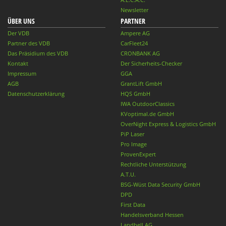
Newsletter
ÜBER UNS
PARTNER
Der VDB
Ampere AG
Partner des VDB
CarFleet24
Das Präsidium des VDB
CRONBANK AG
Kontakt
Der Sicherheits-Checker
Impressum
GGA
AGB
GrantLift GmbH
Datenschutzerklärung
HQS GmbH
IWA OutdoorClassics
KVoptimal.de GmbH
OverNight Express & Logistics GmbH
PiP Laser
Pro Image
ProvenExpert
Rechtliche Unterstützung
A.T.U.
BSG-Wüst Data Security GmbH
DPD
First Data
Handelsverband Hessen
Landbell AG