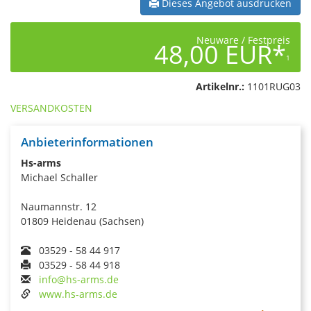
Dieses Angebot ausdrucken
Neuware / Festpreis
48,00 EUR*
1
Artikelnr.:
1101RUG03
VERSANDKOSTEN
Anbieterinformationen
Hs-arms
Michael Schaller
Naumannstr. 12
01809 Heidenau (Sachsen)
03529 - 58 44 917
03529 - 58 44 918
info@hs-arms.de
www.hs-arms.de