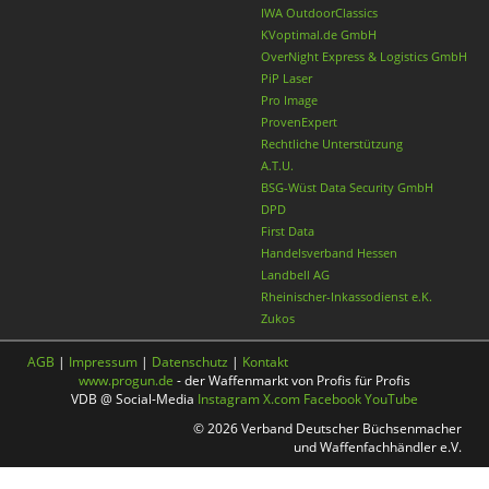
IWA OutdoorClassics
KVoptimal.de GmbH
OverNight Express & Logistics GmbH
PiP Laser
Pro Image
ProvenExpert
Rechtliche Unterstützung
A.T.U.
BSG-Wüst Data Security GmbH
DPD
First Data
Handelsverband Hessen
Landbell AG
Rheinischer-Inkassodienst e.K.
Zukos
AGB
|
Impressum
|
Datenschutz
|
Kontakt
www.progun.de
- der Waffenmarkt von Profis für Profis
VDB @ Social-Media
Instagram
X.com
Facebook
YouTube
© 2026 Verband Deutscher Büchsenmacher
und Waffenfachhändler e.V.