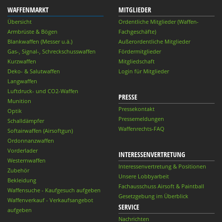
WAFFENMARKT
MITGLIEDER
Übersicht
Ordentliche Mitglieder (Waffen-
Armbrüste & Bögen
Fachgeschäfte)
Blankwaffen (Messer u.ä.)
Außerordentliche Mitglieder
Gas-, Signal-, Schreckschusswaffen
Fördermitglieder
Kurzwaffen
Mitgliedschaft
Deko- & Salutwaffen
Login für Mitglieder
Langwaffen
Luftdruck- und CO2-Waffen
PRESSE
Munition
Pressekontakt
Optik
Pressemeldungen
Schalldämpfer
Waffenrechts-FAQ
Softairwaffen (Airsoftgun)
Ordonnanzwaffen
Vorderlader
INTERESSENVERTRETUNG
Westernwaffen
Interessenvertretung & Positionen
Zubehör
Unsere Lobbyarbeit
Bekleidung
Fachausschuss Airsoft & Paintball
Waffensuche - Kaufgesuch aufgeben
Gesetzgebung im Überblick
Waffenverkauf - Verkaufsangebot
SERVICE
aufgeben
Nachrichten