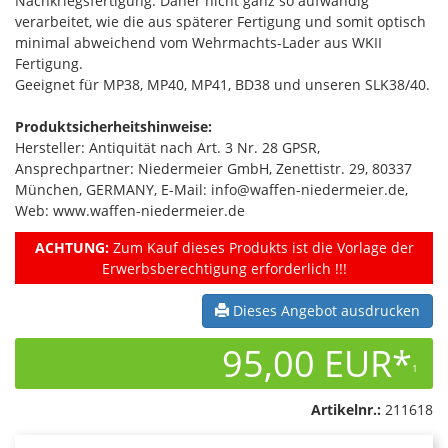
Nachkriegsfertigung. Daher nicht ganz so aufwändig
verarbeitet, wie die aus späterer Fertigung und somit optisch
minimal abweichend vom Wehrmachts-Lader aus WKII
Fertigung.
Geeignet für MP38, MP40, MP41, BD38 und unseren SLK38/40.
Produktsicherheitshinweise:
Hersteller: Antiquität nach Art. 3 Nr. 28 GPSR,
Ansprechpartner: Niedermeier GmbH, Zenettistr. 29, 80337
München, GERMANY, E-Mail: info@waffen-niedermeier.de,
Web: www.waffen-niedermeier.de
ACHTUNG:
Zum Kauf dieses Produkts ist die Vorlage der
Erwerbsberechtigung erforderlich !!!
Dieses Angebot ausdrucken
95,00 EUR*
1
Artikelnr.:
211618