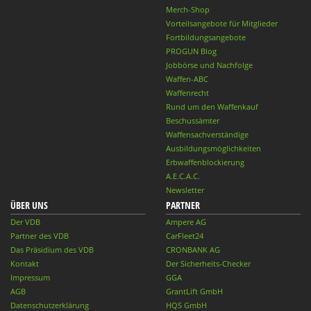
Merch-Shop
Vorteilsangebote für Mitglieder
Fortbildungsangebote
PROGUN Blog
Jobbörse und Nachfolge
Waffen-ABC
Waffenrecht
Rund um den Waffenkauf
Beschussämter
Waffensachverständige
Ausbildungsmöglichkeiten
Erbwaffenblockierung
A.E.C.A.C.
Newsletter
ÜBER UNS
PARTNER
Der VDB
Ampere AG
Partner des VDB
CarFleet24
Das Präsidium des VDB
CRONBANK AG
Kontakt
Der Sicherheits-Checker
Impressum
GGA
AGB
GrantLift GmbH
Datenschutzerklärung
HQS GmbH