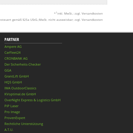
1
*
inkl. MwSt.; zzgl. Versandkosten
esteuert gemäß §25a UStG.;MwSt. nicht ausweisbar; zzgl. Versandkosten
PARTNER
Ampere AG
CarFleet24
CRONBANK AG
Der Sicherheits-Checker
GGA
GrantLift GmbH
HQS GmbH
IWA OutdoorClassics
KVoptimal.de GmbH
OverNight Express & Logistics GmbH
PiP Laser
Pro Image
ProvenExpert
Rechtliche Unterstützung
A.T.U.