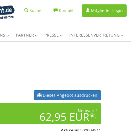
Suche
Kontakt
Mitglieder Login
UNS
PARTNER
PRESSE
INTERESSENVERTRETUNG
Dieses Angebot ausdrucken
Neuware!
62,95 EUR*
1
Artikelnr.:
00004511