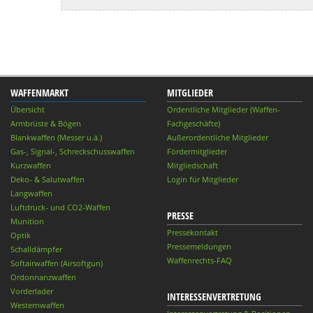
WAFFENMARKT
MITGLIEDER
Übersicht
Ordentliche Mitglieder (Waffen-
Armbrüste & Bögen
Fachgeschäfte)
Blankwaffen (Messer u.ä.)
Außerordentliche Mitglieder
Gas-, Signal-, Schreckschusswaffen
Fördermitglieder
Kurzwaffen
Mitgliedschaft
Deko- & Salutwaffen
Login für Mitglieder
Langwaffen
Luftdruck- und CO2-Waffen
PRESSE
Munition
Pressekontakt
Optik
Pressemeldungen
Schalldämpfer
Waffenrechts-FAQ
Softairwaffen (Airsoftgun)
Ordonnanzwaffen
Vorderlader
INTERESSENVERTRETUNG
Westernwaffen