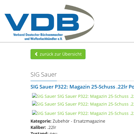
zurück zur Übersicht
SIG Sauer
SIG Sauer P322: Magazin 25-Schuss .22lr P
Kategorie:
Zubehör - Ersatzmagazine
Kaliber:
.22lr
Zustand:
neu