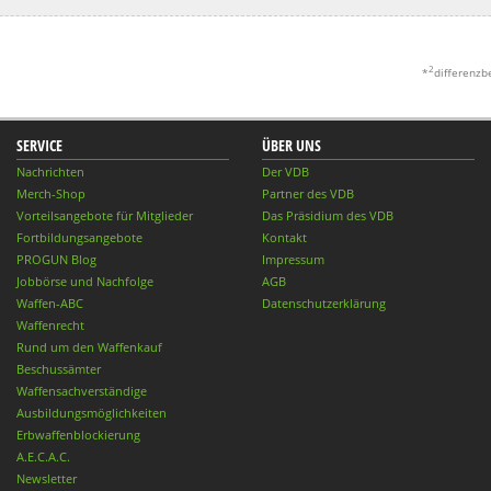
2
*
differenzb
SERVICE
ÜBER UNS
Nachrichten
Der VDB
Merch-Shop
Partner des VDB
Vorteilsangebote für Mitglieder
Das Präsidium des VDB
Fortbildungsangebote
Kontakt
PROGUN Blog
Impressum
Jobbörse und Nachfolge
AGB
Waffen-ABC
Datenschutzerklärung
Waffenrecht
Rund um den Waffenkauf
Beschussämter
Waffensachverständige
Ausbildungsmöglichkeiten
Erbwaffenblockierung
A.E.C.A.C.
Newsletter