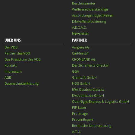
Beschussämter
Waffensachverständige
Ausbildungsmöglichkeiten
Erbwaffenblockierung
A.E.C.A.C.
Newsletter
ÜBER UNS
PARTNER
Der VDB
Ampere AG
Partner des VDB
CarFleet24
Das Präsidium des VDB
CRONBANK AG
Kontakt
Der Sicherheits-Checker
Impressum
GGA
AGB
GrantLift GmbH
Datenschutzerklärung
HQS GmbH
IWA OutdoorClassics
KVoptimal.de GmbH
OverNight Express & Logistics GmbH
PiP Laser
Pro Image
ProvenExpert
Rechtliche Unterstützung
A.T.U.