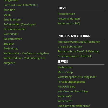
Langwaffen
Luftdruck- und CO2-Waffen
PRESSE
Munition
Pressekontakt
Optik
Pressemeldungen
Schalldämpfer
Waffenrechts-FAQ
Softairwaffen (Airsoftgun)
Ordonnanzwaffen
Vorderlader
INTERESSENVERTRETUNG
Westernwaffen
Interessenvertretung & Positionen
Zubehör
Unsere Lobbyarbeit
Bekleidung
Fachausschuss Airsoft & Paintball
Waffensuche - Kaufgesuch aufgeben
Gesetzgebung im Überblick
Waffenverkauf - Verkaufsangebot
SERVICE
aufgeben
Nachrichten
Merch-Shop
Vorteilsangebote für Mitglieder
Fortbildungsangebote
PROGUN Blog
Jobbörse und Nachfolge
Waffen-ABC
Waffenrecht
Rund um den Waffenkauf