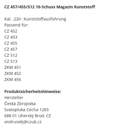
CZ 457/455/512 10-Schuss Magazin Kunststoff
Kal. .22lr. Kunststoffausführung
Passend für:
CZ 452
CZ 453
CZ 455
CZ 457
CZ 512
CZ 513
ZKM 451
ZKM 452
ZKM 456
Produktsicherheitshinweise:
Hersteller
Česká Zbrojovka
Svatopluka Cecha 1283
688 01 Uherský Brod, CZ
ondrusekj@czub.cz