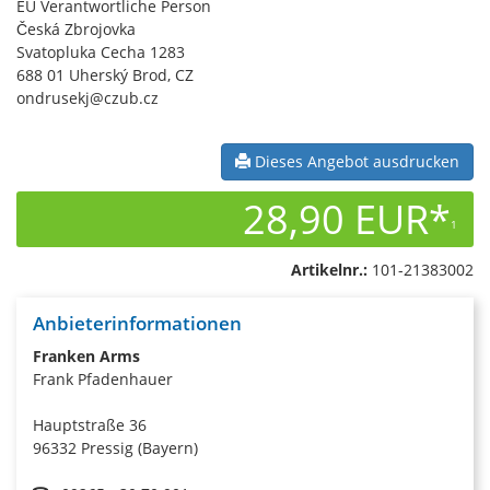
EU Verantwortliche Person
Česká Zbrojovka
Svatopluka Cecha 1283
688 01 Uherský Brod, CZ
ondrusekj@czub.cz
Dieses Angebot ausdrucken
28,90 EUR*
1
Artikelnr.:
101-21383002
Anbieterinformationen
Franken Arms
Frank Pfadenhauer
Hauptstraße 36
96332 Pressig (Bayern)