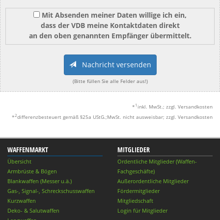
Mit Absenden meiner Daten willige ich ein,
dass der VDB meine Kontaktdaten direkt
an den oben genannten Empfänger übermittelt.
Nachricht versenden
(Bitte füllen Sie alle Felder aus!)
1
*
inkl. MwSt.; zzgl. Versandkosten
2
*
differenzbesteuert gemäß §25a UStG.;MwSt. nicht ausweisbar; zzgl. Versandkosten
WAFFENMARKT
MITGLIEDER
Übersicht
Ordentliche Mitglieder (Waffen-
Armbrüste & Bögen
Fachgeschäfte)
Blankwaffen (Messer u.ä.)
Außerordentliche Mitglieder
Gas-, Signal-, Schreckschusswaffen
Fördermitglieder
Kurzwaffen
Mitgliedschaft
Deko- & Salutwaffen
Login für Mitglieder