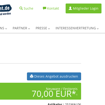
Suche
Kontakt
Mitglieder Login
UNS
PARTNER
PRESSE
INTERESSENVERTRETUNG
Dieses Angebot ausdrucken
Neuware / Festpreis
70,00 EUR*
1
Artikelnr.:
251WAL06