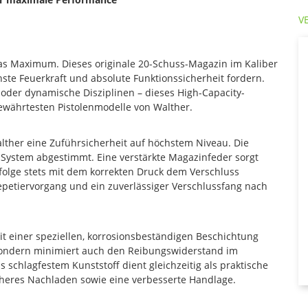
V
 das Maximum. Dieses originale 20-Schuss-Magazin im Kaliber
ste Feuerkraft und absolute Funktionssicherheit fordern.
 oder dynamische Disziplinen – dieses High-Capacity-
bewährtesten Pistolenmodelle von Walther.
alther eine Zuführsicherheit auf höchstem Niveau. Die
-System abgestimmt. Eine verstärkte Magazinfeder sorgt
sfolge stets mit dem korrekten Druck dem Verschluss
 Repetiervorgang und ein zuverlässiger Verschlussfang nach
t einer speziellen, korrosionsbeständigen Beschichtung
, sondern minimiert auch den Reibungswiderstand im
schlagfestem Kunststoff dient gleichzeitig als praktische
icheres Nachladen sowie eine verbesserte Handlage.