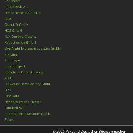
CarFleet24
CRONBANK AG
Der Sicherheits-Checker
GGA
GrantLift GmbH
HQS GmbH
IWA OutdoorClassics
KVoptimal.de GmbH
OverNight Express & Logistics GmbH
PiP Laser
Pro Image
ProvenExpert
Rechtliche Unterstützung
A.T.U.
BSG-Wüst Data Security GmbH
DPD
First Data
Handelsverband Hessen
Landbell AG
Rheinischer-Inkassodienst e.K.
Zukos
© 2026 Verband Deutscher Büchsenmacher