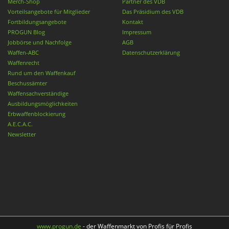
Merch-Shop
Partner des VDB
Vorteilsangebote für Mitglieder
Das Präsidium des VDB
Fortbildungsangebote
Kontakt
PROGUN Blog
Impressum
Jobbörse und Nachfolge
AGB
Waffen-ABC
Datenschutzerklärung
Waffenrecht
Rund um den Waffenkauf
Beschussämter
Waffensachverständige
Ausbildungsmöglichkeiten
Erbwaffenblockierung
A.E.C.A.C.
Newsletter
www.progun.de
- der Waffenmarkt von Profis für Profis