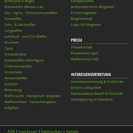
Armbrüste & Bögen
Fachgeschäfte)
Blankwaffen (Messer u.ä.)
Außerordentliche Mitglieder
Gas-, Signal-, Schreckschusswaffen
Fördermitglieder
Kurzwaffen
Mitgliedschaft
Deko- & Salutwaffen
Login für Mitglieder
Langwaffen
Luftdruck- und CO2-Waffen
PRESSE
Munition
Pressekontakt
Optik
Pressemeldungen
Schalldämpfer
Waffenrechts-FAQ
Softairwaffen (Airsoftgun)
Ordonnanzwaffen
Vorderlader
INTERESSENVERTRETUNG
Westernwaffen
Interessenvertretung & Positionen
Zubehör
Unsere Lobbyarbeit
Bekleidung
Fachausschuss Airsoft & Paintball
Waffensuche - Kaufgesuch aufgeben
Gesetzgebung im Überblick
Waffenverkauf - Verkaufsangebot
aufgeben
AGB
|
Impressum
|
Datenschutz
|
Kontakt