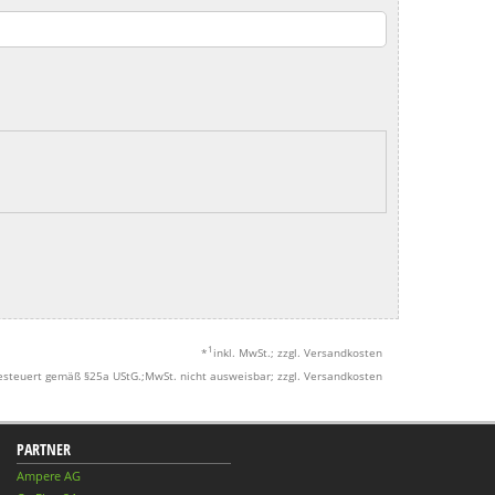
1
*
inkl. MwSt.; zzgl. Versandkosten
esteuert gemäß §25a UStG.;MwSt. nicht ausweisbar; zzgl. Versandkosten
PARTNER
Ampere AG