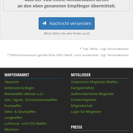
an den oben genannten Empfänger übermittelt.
Nachricht versenden
(Bitte füllen Sie alle Felder aus!)
1
*
inkl. MwSt.; zzgl. Versandkosten
2
*
differenzbesteuert gemäß §25a UStG.;MwSt. nicht ausweisbar; zzgl. Versandkosten
WAFFENMARKT
MITGLIEDER
Übersicht
Ordentliche Mitglieder (Waffen-
Armbrüste & Bögen
Fachgeschäfte)
Blankwaffen (Messer u.ä.)
Außerordentliche Mitglieder
Gas-, Signal-, Schreckschusswaffen
Fördermitglieder
Kurzwaffen
Mitgliedschaft
Deko- & Salutwaffen
Login für Mitglieder
Langwaffen
Luftdruck- und CO2-Waffen
PRESSE
Munition