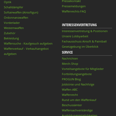
Pressekontakt
Optik
Pressemeldungen
Schalldämpfer
Waffenrechts-FAQ
Softairwaffen (Airsoftgun)
Ordonnanzwaffen
Vorderlader
INTERESSENVERTRETUNG
Westernwaffen
Interessenvertretung & Positionen
Zubehör
Unsere Lobbyarbeit
Bekleidung
Fachausschuss Airsoft & Paintball
Waffensuche - Kaufgesuch aufgeben
Gesetzgebung im Überblick
Waffenverkauf - Verkaufsangebot
SERVICE
aufgeben
Nachrichten
Merch-Shop
Vorteilsangebote für Mitglieder
Fortbildungsangebote
PROGUN Blog
Jobbörse und Nachfolge
Waffen-ABC
Waffenrecht
Rund um den Waffenkauf
Beschussämter
Waffensachverständige
Ausbildungsmöglichkeiten