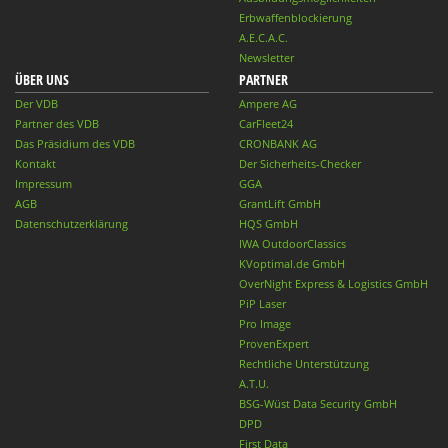
Erbwaffenblockierung
A.E.C.A.C.
Newsletter
ÜBER UNS
PARTNER
Der VDB
Ampere AG
Partner des VDB
CarFleet24
Das Präsidium des VDB
CRONBANK AG
Kontakt
Der Sicherheits-Checker
Impressum
GGA
AGB
GrantLift GmbH
Datenschutzerklärung
HQS GmbH
IWA OutdoorClassics
KVoptimal.de GmbH
OverNight Express & Logistics GmbH
PiP Laser
Pro Image
ProvenExpert
Rechtliche Unterstützung
A.T.U.
BSG-Wüst Data Security GmbH
DPD
First Data