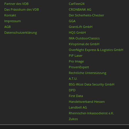
Partner des VDB
CarFleet24
Das Präsidium des VDB
CRONBANK AG
Kontakt
Der Sicherheits-Checker
Impressum
GGA
AGB
GrantLift GmbH
Datenschutzerklärung
HQS GmbH
IWA OutdoorClassics
KVoptimal.de GmbH
OverNight Express & Logistics GmbH
PiP Laser
Pro Image
ProvenExpert
Rechtliche Unterstützung
A.T.U.
BSG-Wüst Data Security GmbH
DPD
First Data
Handelsverband Hessen
Landbell AG
Rheinischer-Inkassodienst e.K.
Zukos