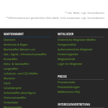
1
*
inkl. MwSt.; zzgl. Versandkosten
2
*
differenzbesteuert gemäß §25a UStG.;MwSt. nicht ausweisbar; zzgl. Versandkosten
WAFFENMARKT
MITGLIEDER
Übersicht
Ordentliche Mitglieder (Waffen-
Armbrüste & Bögen
Fachgeschäfte)
Blankwaffen (Messer u.ä.)
Außerordentliche Mitglieder
Gas-, Signal-, Schreckschusswaffen
Fördermitglieder
Kurzwaffen
Mitgliedschaft
Deko- & Salutwaffen
Login für Mitglieder
Langwaffen
Luftdruck- und CO2-Waffen
PRESSE
Munition
Pressekontakt
Optik
Pressemeldungen
Schalldämpfer
Waffenrechts-FAQ
Softairwaffen (Airsoftgun)
Ordonnanzwaffen
Vorderlader
INTERESSENVERTRETUNG
Westernwaffen