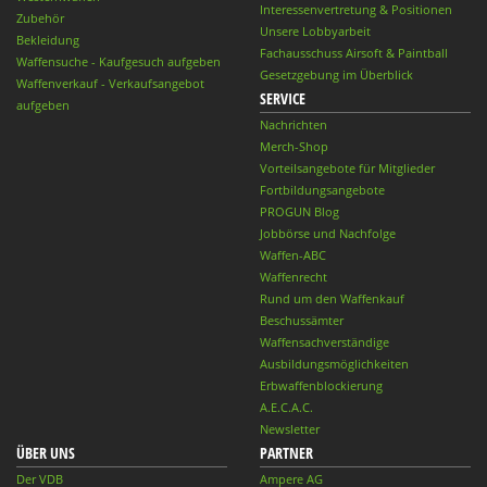
Interessenvertretung & Positionen
Zubehör
Unsere Lobbyarbeit
Bekleidung
Fachausschuss Airsoft & Paintball
Waffensuche - Kaufgesuch aufgeben
Gesetzgebung im Überblick
Waffenverkauf - Verkaufsangebot
SERVICE
aufgeben
Nachrichten
Merch-Shop
Vorteilsangebote für Mitglieder
Fortbildungsangebote
PROGUN Blog
Jobbörse und Nachfolge
Waffen-ABC
Waffenrecht
Rund um den Waffenkauf
Beschussämter
Waffensachverständige
Ausbildungsmöglichkeiten
Erbwaffenblockierung
A.E.C.A.C.
Newsletter
ÜBER UNS
PARTNER
Der VDB
Ampere AG