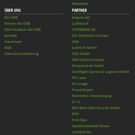
Newsletter
ÜBER UNS
PARTNER
Der VDB
Ampere AG
Partner des VDB
CarFleet24
Das Präsidium des VDB
CRONBANK AG
Kontakt
Der Sicherheits-Checker
Impressum
GGA
AGB
GrantLift GmbH
Datenschutzerklärung
HQS GmbH
IWA OutdoorClassics
KVoptimal.de GmbH
OverNight Express & Logistics GmbH
PiP Laser
Pro Image
ProvenExpert
Rechtliche Unterstützung
A.T.U.
BSG-Wüst Data Security GmbH
DPD
First Data
Handelsverband Hessen
Landbell AG