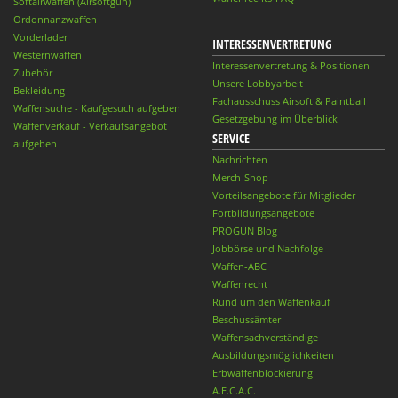
Softairwaffen (Airsoftgun)
Ordonnanzwaffen
Vorderlader
INTERESSENVERTRETUNG
Westernwaffen
Interessenvertretung & Positionen
Zubehör
Unsere Lobbyarbeit
Bekleidung
Fachausschuss Airsoft & Paintball
Waffensuche - Kaufgesuch aufgeben
Gesetzgebung im Überblick
Waffenverkauf - Verkaufsangebot
SERVICE
aufgeben
Nachrichten
Merch-Shop
Vorteilsangebote für Mitglieder
Fortbildungsangebote
PROGUN Blog
Jobbörse und Nachfolge
Waffen-ABC
Waffenrecht
Rund um den Waffenkauf
Beschussämter
Waffensachverständige
Ausbildungsmöglichkeiten
Erbwaffenblockierung
A.E.C.A.C.