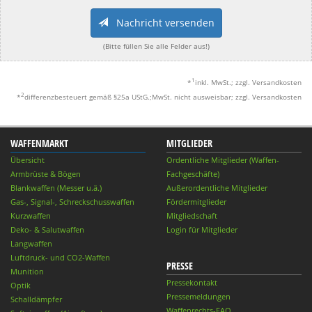
Nachricht versenden
(Bitte füllen Sie alle Felder aus!)
1
*
inkl. MwSt.; zzgl. Versandkosten
2
*
differenzbesteuert gemäß §25a UStG.;MwSt. nicht ausweisbar; zzgl. Versandkosten
WAFFENMARKT
MITGLIEDER
Übersicht
Ordentliche Mitglieder (Waffen-
Armbrüste & Bögen
Fachgeschäfte)
Blankwaffen (Messer u.ä.)
Außerordentliche Mitglieder
Gas-, Signal-, Schreckschusswaffen
Fördermitglieder
Kurzwaffen
Mitgliedschaft
Deko- & Salutwaffen
Login für Mitglieder
Langwaffen
Luftdruck- und CO2-Waffen
PRESSE
Munition
Pressekontakt
Optik
Pressemeldungen
Schalldämpfer
Waffenrechts-FAQ