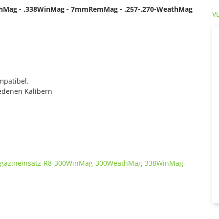
eathMag - .338WinMag - 7mmRemMag - .257-.270-WeathMag
V
mpatibel.
iedenen Kalibern
Magazineinsatz-R8-300WinMag-300WeathMag-338WinMag-