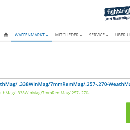
WAFFENMARKT
MITGLIEDER
SERVICE
ÜBER 
eathMag/ .338WinMag/7mmRemMag/.257-.270-WeathM