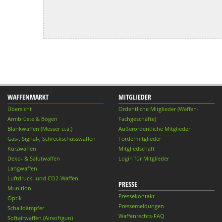
WAFFENMARKT
MITGLIEDER
Übersicht
Ordentliche Mitglieder (Waffen-
Armbrüste & Bögen
Fachgeschäfte)
Blankwaffen (Messer u.ä.)
Außerordentliche Mitglieder
Gas-, Signal-, Schreckschusswaffen
Fördermitglieder
Kurzwaffen
Mitgliedschaft
Deko- & Salutwaffen
Login für Mitglieder
Langwaffen
Luftdruck- und CO2-Waffen
PRESSE
Munition
Pressekontakt
Optik
Pressemeldungen
Schalldämpfer
Waffenrechts-FAQ
Softairwaffen (Airsoftgun)