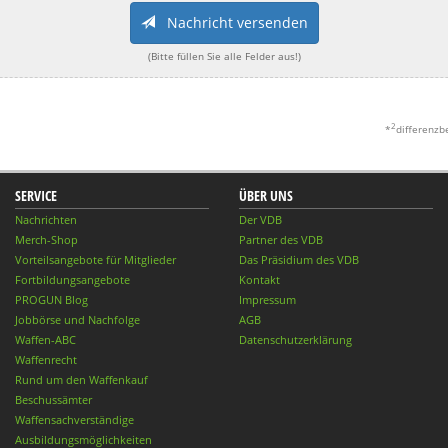
Nachricht versenden
(Bitte füllen Sie alle Felder aus!)
2
*
differenzb
SERVICE
ÜBER UNS
Nachrichten
Der VDB
Merch-Shop
Partner des VDB
Vorteilsangebote für Mitglieder
Das Präsidium des VDB
Fortbildungsangebote
Kontakt
PROGUN Blog
Impressum
Jobbörse und Nachfolge
AGB
Waffen-ABC
Datenschutzerklärung
Waffenrecht
Rund um den Waffenkauf
Beschussämter
Waffensachverständige
Ausbildungsmöglichkeiten