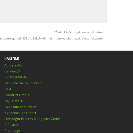
1
*
inkl. MwSt.; zzgl. Versandkosten
esteuert gemäß §25a UStG.;MwSt. nicht ausweisbar; zzgl. Versandkosten
PARTNER
Ampere AG
CarFleet24
CRONBANK AG
Der Sicherheits-Checker
GGA
GrantLift GmbH
HQS GmbH
IWA OutdoorClassics
KVoptimal.de GmbH
OverNight Express & Logistics GmbH
PiP Laser
Pro Image