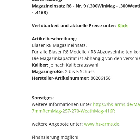
Magazineinsatz R8 - Nr. 9 (.300WinMag - .300W
- .416R)
Verfübarkeit und aktuelle Preise unter:
Klick
Artikelbeschreibung:
Blaser R8 Magazineinsatz.
Für alle Blaser R8 Modelle / R8 Abzugseinheiten ko
Die Magazinkapazität ist abhängig von den versch
Kaliber:
je nach Kaliberauswahl
Magazingröße:
2 bis 5 Schuss
Hersteller-Artikelnummer:
80206158
Sonstiges:
weitere Informationen unter
https://hs-arms.de/
7mmRemMag-257-270-WeathMag-416R
weitere Angebote unter:
www.hs-arms.de
Finanzierung möglich!