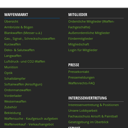
WAFFENMARKT
MITGLIEDER
Übersicht
Ordentliche Mitglieder (Waffen-
Armbrüste & Bögen
Fachgeschäfte)
Blankwaffen (Messer u.ä.)
Außerordentliche Mitglieder
Gas-, Signal-, Schreckschusswaffen
Fördermitglieder
Kurzwaffen
Mitgliedschaft
Deko- & Salutwaffen
Login für Mitglieder
Langwaffen
Luftdruck- und CO2-Waffen
PRESSE
Munition
Pressekontakt
Optik
Pressemeldungen
Schalldämpfer
Waffenrechts-FAQ
Softairwaffen (Airsoftgun)
Ordonnanzwaffen
Vorderlader
INTERESSENVERTRETUNG
Westernwaffen
Interessenvertretung & Positionen
Zubehör
Unsere Lobbyarbeit
Bekleidung
Fachausschuss Airsoft & Paintball
Waffensuche - Kaufgesuch aufgeben
Gesetzgebung im Überblick
Waffenverkauf - Verkaufsangebot