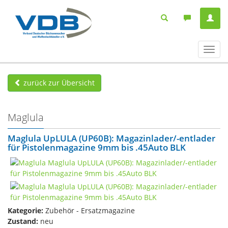
Navig
ein-/
zurück zur Übersicht
Maglula
Maglula UpLULA (UP60B): Magazinlader/-entlader
für Pistolenmagazine 9mm bis .45Auto BLK
Kategorie:
Zubehör - Ersatzmagazine
Zustand:
neu