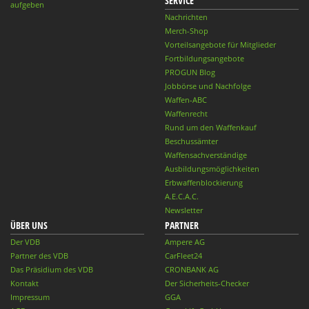
SERVICE
aufgeben
Nachrichten
Merch-Shop
Vorteilsangebote für Mitglieder
Fortbildungsangebote
PROGUN Blog
Jobbörse und Nachfolge
Waffen-ABC
Waffenrecht
Rund um den Waffenkauf
Beschussämter
Waffensachverständige
Ausbildungsmöglichkeiten
Erbwaffenblockierung
A.E.C.A.C.
Newsletter
ÜBER UNS
PARTNER
Der VDB
Ampere AG
Partner des VDB
CarFleet24
Das Präsidium des VDB
CRONBANK AG
Kontakt
Der Sicherheits-Checker
Impressum
GGA