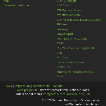
AGB
GrantLift GmbH
Datenschutzerklärung
HQS GmbH
IWA OutdoorClassics
KVoptimal.de GmbH
OverNight Express & Logistics GmbH
PiP Laser
Pro Image
ProvenExpert
Rechtliche Unterstützung
A.T.U.
BSG-Wüst Data Security GmbH
DPD
First Data
Handelsverband Hessen
Landbell AG
Rheinischer-Inkassodienst e.K.
Zukos
AGB
|
Impressum
|
Datenschutz
|
Kontakt
www.progun.de
- der Waffenmarkt von Profis für Profis
VDB @ Social-Media
Instagram
X.com
Facebook
YouTube
© 2026 Verband Deutscher Büchsenmacher
und Waffenfachhändler e.V.