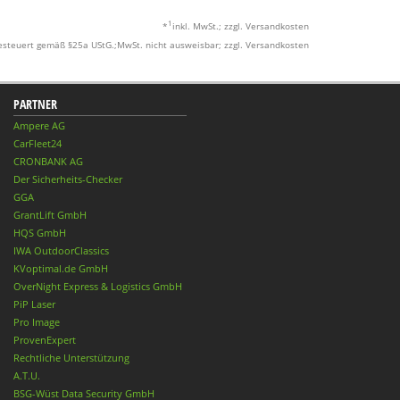
1
*
inkl. MwSt.; zzgl. Versandkosten
esteuert gemäß §25a UStG.;MwSt. nicht ausweisbar; zzgl. Versandkosten
PARTNER
Ampere AG
CarFleet24
CRONBANK AG
Der Sicherheits-Checker
GGA
GrantLift GmbH
HQS GmbH
IWA OutdoorClassics
KVoptimal.de GmbH
OverNight Express & Logistics GmbH
PiP Laser
Pro Image
ProvenExpert
Rechtliche Unterstützung
A.T.U.
BSG-Wüst Data Security GmbH