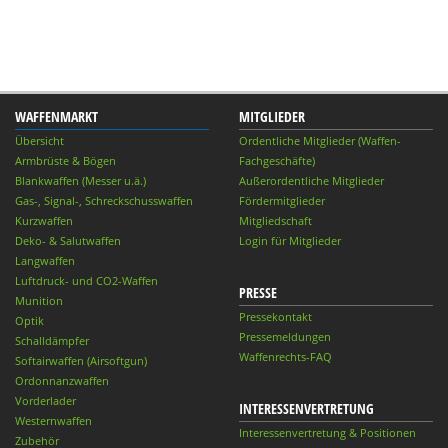
WAFFENMARKT
MITGLIEDER
Übersicht
Ordentliche Mitglieder (Waffen-
Armbrüste & Bögen
Fachgeschäfte)
Blankwaffen (Messer u.ä.)
Außerordentliche Mitglieder
Gas-, Signal-, Schreckschusswaffen
Fördermitglieder
Kurzwaffen
Mitgliedschaft
Deko- & Salutwaffen
Login für Mitglieder
Langwaffen
Luftdruck- und CO2-Waffen
PRESSE
Munition
Pressekontakt
Optik
Pressemeldungen
Schalldämpfer
Waffenrechts-FAQ
Softairwaffen (Airsoftgun)
Ordonnanzwaffen
Vorderlader
INTERESSENVERTRETUNG
Westernwaffen
Interessenvertretung & Positionen
Zubehör