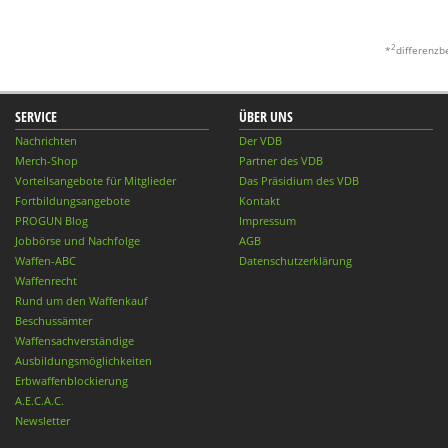
2
*
differenzb
SERVICE
ÜBER UNS
Nachrichten
Der VDB
Merch-Shop
Partner des VDB
Vorteilsangebote für Mitglieder
Das Präsidium des VDB
Fortbildungsangebote
Kontakt
PROGUN Blog
Impressum
Jobbörse und Nachfolge
AGB
Waffen-ABC
Datenschutzerklärung
Waffenrecht
Rund um den Waffenkauf
Beschussämter
Waffensachverständige
Ausbildungsmöglichkeiten
Erbwaffenblockierung
A.E.C.A.C.
Newsletter