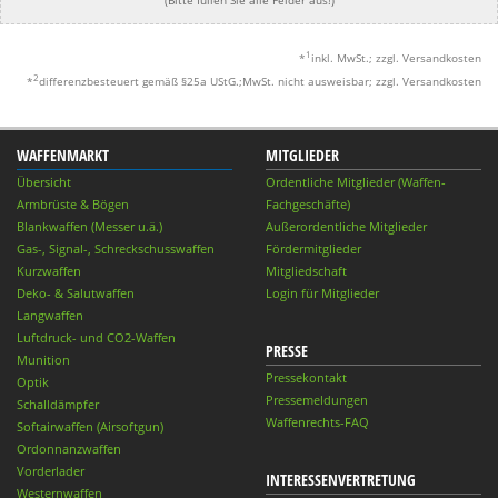
(Bitte füllen Sie alle Felder aus!)
1
*
inkl. MwSt.; zzgl. Versandkosten
2
*
differenzbesteuert gemäß §25a UStG.;MwSt. nicht ausweisbar; zzgl. Versandkosten
WAFFENMARKT
MITGLIEDER
Übersicht
Ordentliche Mitglieder (Waffen-
Armbrüste & Bögen
Fachgeschäfte)
Blankwaffen (Messer u.ä.)
Außerordentliche Mitglieder
Gas-, Signal-, Schreckschusswaffen
Fördermitglieder
Kurzwaffen
Mitgliedschaft
Deko- & Salutwaffen
Login für Mitglieder
Langwaffen
Luftdruck- und CO2-Waffen
PRESSE
Munition
Pressekontakt
Optik
Pressemeldungen
Schalldämpfer
Waffenrechts-FAQ
Softairwaffen (Airsoftgun)
Ordonnanzwaffen
Vorderlader
INTERESSENVERTRETUNG
Westernwaffen