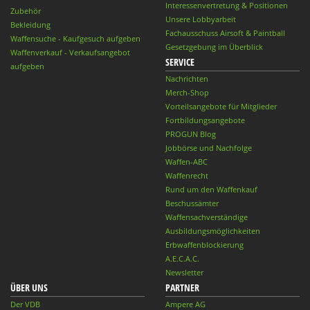
Interessenvertretung & Positionen
Zubehör
Unsere Lobbyarbeit
Bekleidung
Fachausschuss Airsoft & Paintball
Waffensuche - Kaufgesuch aufgeben
Gesetzgebung im Überblick
Waffenverkauf - Verkaufsangebot
SERVICE
aufgeben
Nachrichten
Merch-Shop
Vorteilsangebote für Mitglieder
Fortbildungsangebote
PROGUN Blog
Jobbörse und Nachfolge
Waffen-ABC
Waffenrecht
Rund um den Waffenkauf
Beschussämter
Waffensachverständige
Ausbildungsmöglichkeiten
Erbwaffenblockierung
A.E.C.A.C.
Newsletter
ÜBER UNS
PARTNER
Der VDB
Ampere AG