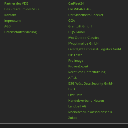
Partner des VDB
CarFleet24
Das Präsidium des VDB
CRONBANK AG
Kontakt
Der Sicherheits-Checker
Impressum
GGA
AGB
GrantLift GmbH
Datenschutzerklärung
HQS GmbH
IWA OutdoorClassics
KVoptimal.de GmbH
OverNight Express & Logistics GmbH
PiP Laser
Pro Image
ProvenExpert
Rechtliche Unterstützung
A.T.U.
BSG-Wüst Data Security GmbH
DPD
First Data
Handelsverband Hessen
Landbell AG
Rheinischer-Inkassodienst e.K.
Zukos