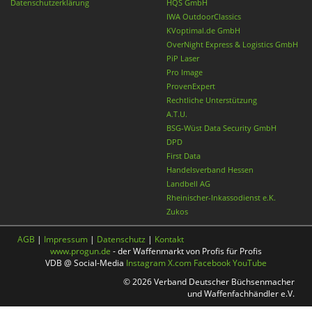
Datenschutzerklärung
HQS GmbH
IWA OutdoorClassics
KVoptimal.de GmbH
OverNight Express & Logistics GmbH
PiP Laser
Pro Image
ProvenExpert
Rechtliche Unterstützung
A.T.U.
BSG-Wüst Data Security GmbH
DPD
First Data
Handelsverband Hessen
Landbell AG
Rheinischer-Inkassodienst e.K.
Zukos
AGB
|
Impressum
|
Datenschutz
|
Kontakt
www.progun.de
- der Waffenmarkt von Profis für Profis
VDB @ Social-Media
Instagram
X.com
Facebook
YouTube
© 2026 Verband Deutscher Büchsenmacher
und Waffenfachhändler e.V.