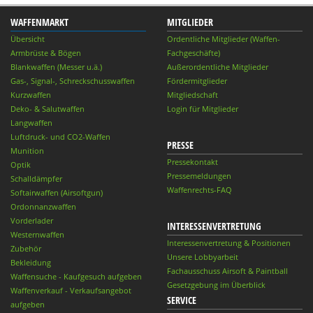
WAFFENMARKT
MITGLIEDER
Übersicht
Ordentliche Mitglieder (Waffen-
Armbrüste & Bögen
Fachgeschäfte)
Blankwaffen (Messer u.ä.)
Außerordentliche Mitglieder
Gas-, Signal-, Schreckschusswaffen
Fördermitglieder
Kurzwaffen
Mitgliedschaft
Deko- & Salutwaffen
Login für Mitglieder
Langwaffen
Luftdruck- und CO2-Waffen
PRESSE
Munition
Pressekontakt
Optik
Pressemeldungen
Schalldämpfer
Waffenrechts-FAQ
Softairwaffen (Airsoftgun)
Ordonnanzwaffen
Vorderlader
INTERESSENVERTRETUNG
Westernwaffen
Interessenvertretung & Positionen
Zubehör
Unsere Lobbyarbeit
Bekleidung
Fachausschuss Airsoft & Paintball
Waffensuche - Kaufgesuch aufgeben
Gesetzgebung im Überblick
Waffenverkauf - Verkaufsangebot
SERVICE
aufgeben