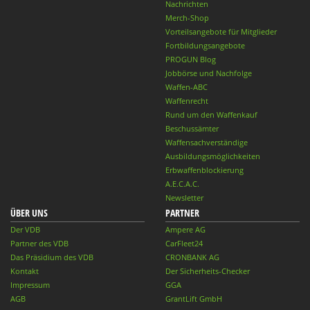
Nachrichten
Merch-Shop
Vorteilsangebote für Mitglieder
Fortbildungsangebote
PROGUN Blog
Jobbörse und Nachfolge
Waffen-ABC
Waffenrecht
Rund um den Waffenkauf
Beschussämter
Waffensachverständige
Ausbildungsmöglichkeiten
Erbwaffenblockierung
A.E.C.A.C.
Newsletter
ÜBER UNS
PARTNER
Der VDB
Ampere AG
Partner des VDB
CarFleet24
Das Präsidium des VDB
CRONBANK AG
Kontakt
Der Sicherheits-Checker
Impressum
GGA
AGB
GrantLift GmbH