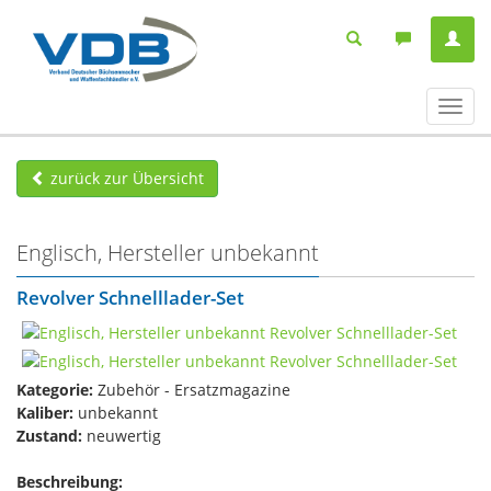
Navig
ein-/
zurück zur Übersicht
Englisch, Hersteller unbekannt
Revolver Schnelllader-Set
Kategorie:
Zubehör - Ersatzmagazine
Kaliber:
unbekannt
Zustand:
neuwertig
Beschreibung: