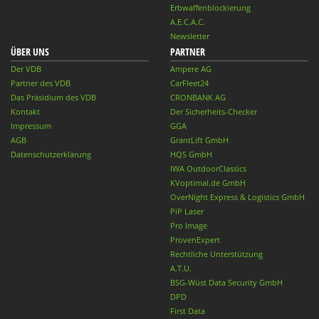
Erbwaffenblockierung
A.E.C.A.C.
Newsletter
ÜBER UNS
PARTNER
Der VDB
Ampere AG
Partner des VDB
CarFleet24
Das Präsidium des VDB
CRONBANK AG
Kontakt
Der Sicherheits-Checker
Impressum
GGA
AGB
GrantLift GmbH
Datenschutzerklärung
HQS GmbH
IWA OutdoorClassics
KVoptimal.de GmbH
OverNight Express & Logistics GmbH
PiP Laser
Pro Image
ProvenExpert
Rechtliche Unterstützung
A.T.U.
BSG-Wüst Data Security GmbH
DPD
First Data