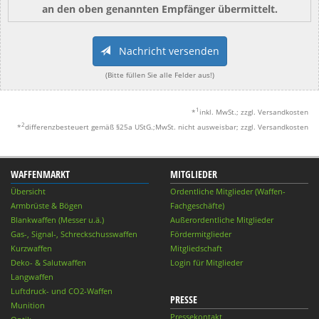
an den oben genannten Empfänger übermittelt.
Nachricht versenden
(Bitte füllen Sie alle Felder aus!)
1
*
inkl. MwSt.; zzgl. Versandkosten
2
*
differenzbesteuert gemäß §25a UStG.;MwSt. nicht ausweisbar; zzgl. Versandkosten
WAFFENMARKT
MITGLIEDER
Übersicht
Ordentliche Mitglieder (Waffen-
Armbrüste & Bögen
Fachgeschäfte)
Blankwaffen (Messer u.ä.)
Außerordentliche Mitglieder
Gas-, Signal-, Schreckschusswaffen
Fördermitglieder
Kurzwaffen
Mitgliedschaft
Deko- & Salutwaffen
Login für Mitglieder
Langwaffen
Luftdruck- und CO2-Waffen
PRESSE
Munition
Pressekontakt