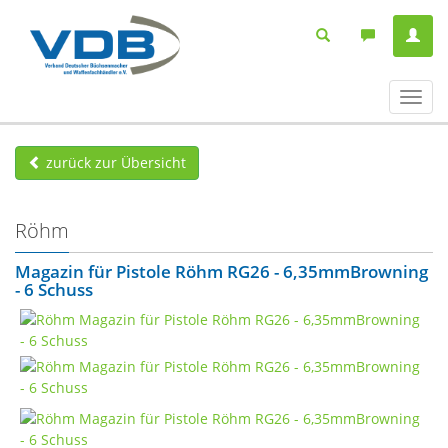
Navig
ein-/
zurück zur Übersicht
Röhm
Magazin für Pistole Röhm RG26 - 6,35mmBrowning
- 6 Schuss