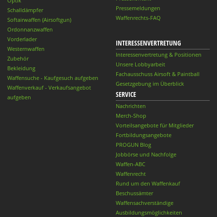
Optik
Pressemeldungen
Schalldämpfer
Waffenrechts-FAQ
Softairwaffen (Airsoftgun)
Ordonnanzwaffen
Vorderlader
INTERESSENVERTRETUNG
Westernwaffen
Interessenvertretung & Positionen
Zubehör
Unsere Lobbyarbeit
Bekleidung
Fachausschuss Airsoft & Paintball
Waffensuche - Kaufgesuch aufgeben
Gesetzgebung im Überblick
Waffenverkauf - Verkaufsangebot
SERVICE
aufgeben
Nachrichten
Merch-Shop
Vorteilsangebote für Mitglieder
Fortbildungsangebote
PROGUN Blog
Jobbörse und Nachfolge
Waffen-ABC
Waffenrecht
Rund um den Waffenkauf
Beschussämter
Waffensachverständige
Ausbildungsmöglichkeiten