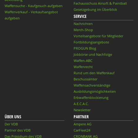
Fachausschuss Airsoft & Paintball
Waffensuche - Kaufgesuch aufgeben
Gesetzgebung im Überblick
Waffenverkauf - Verkaufsangebot
SERVICE
aufgeben
Nachrichten
Merch-Shop
Vorteilsangebote für Mitglieder
Fortbildungsangebote
PROGUN Blog
Jobbörse und Nachfolge
Waffen-ABC
Waffenrecht
Rund um den Waffenkauf
Beschussämter
Waffensachverständige
Ausbildungsmöglichkeiten
Erbwaffenblockierung
A.E.C.A.C.
Newsletter
ÜBER UNS
PARTNER
Der VDB
Ampere AG
Partner des VDB
CarFleet24
Das Präsidium des VDB
CRONBANK AG