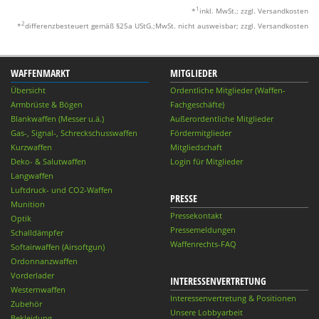
1
*
inkl. MwSt.; zzgl. Versandkosten
2
*
differenzbesteuert gemäß §25a UStG.;MwSt. nicht ausweisbar; zzgl. Versandkosten
WAFFENMARKT
MITGLIEDER
Übersicht
Ordentliche Mitglieder (Waffen-
Armbrüste & Bögen
Fachgeschäfte)
Blankwaffen (Messer u.ä.)
Außerordentliche Mitglieder
Gas-, Signal-, Schreckschusswaffen
Fördermitglieder
Kurzwaffen
Mitgliedschaft
Deko- & Salutwaffen
Login für Mitglieder
Langwaffen
Luftdruck- und CO2-Waffen
PRESSE
Munition
Pressekontakt
Optik
Pressemeldungen
Schalldämpfer
Waffenrechts-FAQ
Softairwaffen (Airsoftgun)
Ordonnanzwaffen
Vorderlader
INTERESSENVERTRETUNG
Westernwaffen
Interessenvertretung & Positionen
Zubehör
Unsere Lobbyarbeit
Bekleidung