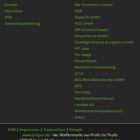
Kontakt
Der Sicherheits-Checker
Impressum
GGA
AGB
GrantLift GmbH
Datenschutzerklärung
HQS GmbH
IWA OutdoorClassics
KVoptimal.de GmbH
OverNight Express & Logistics GmbH
PiP Laser
Pro Image
ProvenExpert
Rechtliche Unterstützung
A.T.U.
BSG-Wüst Data Security GmbH
DPD
First Data
Handelsverband Hessen
Landbell AG
Rheinischer-Inkassodienst e.K.
Zukos
AGB
|
Impressum
|
Datenschutz
|
Kontakt
www.progun.de
- der Waffenmarkt von Profis für Profis